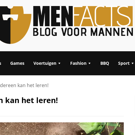
s
Games
Voertuigen
Fashion
BBQ
Sport
Iedereen kan het leren!
n kan het leren!