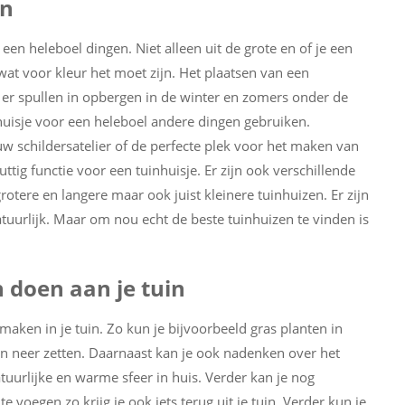
in
t een heleboel dingen. Niet alleen uit de grote en of je een
 wat voor kleur het moet zijn. Het plaatsen van een
t er spullen in opbergen in de winter en zomers onder de
nhuisje voor een heleboel andere dingen gebruiken.
w schildersatelier of de perfecte plek voor het maken van
tig functie voor een tuinhuisje. Er zijn ook verschillende
otere en langere maar ook juist kleinere tuinhuizen. Er zijn
tuurlijk. Maar om nou echt de beste tuinhuizen te vinden is
 doen aan je tuin
maken in je tuin. Zo kun je bijvoorbeeld gras planten in
en neer zetten. Daarnaast kan je ook nadenken over het
atuurlijke en warme sfeer in huis. Verder kan je nog
oegen zo krijg je ook iets terug uit je tuin. Verder kun je