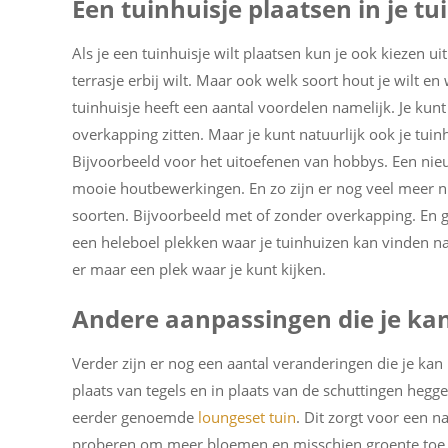
Een tuinhuisje plaatsen in je tu
Als je een tuinhuisje wilt plaatsen kun je ook kiezen ui
terrasje erbij wilt. Maar ook welk soort hout je wilt en
tuinhuisje heeft een aantal voordelen namelijk. Je kun
overkapping zitten. Maar je kunt natuurlijk ook je tui
Bijvoorbeeld voor het uitoefenen van hobbys. Een nieu
mooie houtbewerkingen. En zo zijn er nog veel meer nut
soorten. Bijvoorbeeld met of zonder overkapping. En gr
een heleboel plekken waar je tuinhuizen kan vinden na
er maar een plek waar je kunt kijken.
Andere aanpassingen die je kan
Verder zijn er nog een aantal veranderingen die je kan 
plaats van tegels en in plaats van de schuttingen hegg
eerder genoemde
loungeset tuin
. Dit zorgt voor een n
proberen om meer bloemen en misschien groente toe te v