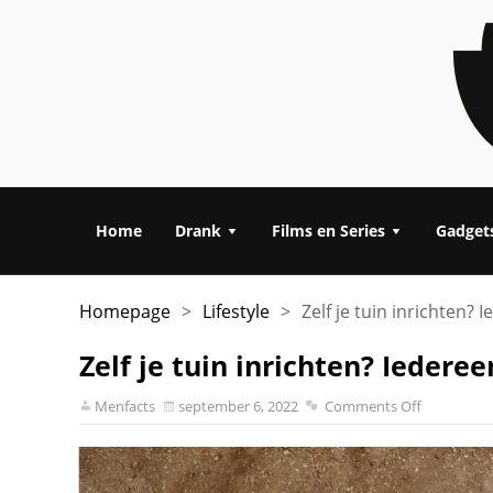
Home
Drank
Films en Series
Gadget
Homepage
>
Lifestyle
>
Zelf je tuin inrichten? 
Zelf je tuin inrichten? Iederee
Menfacts
september 6, 2022
Comments Off