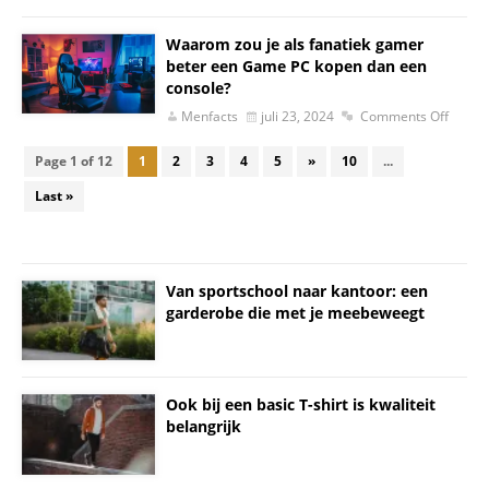
Waarom zou je als fanatiek gamer
beter een Game PC kopen dan een
console?
Menfacts
juli 23, 2024
Comments Off
Page 1 of 12
1
2
3
4
5
»
10
...
Last »
Van sportschool naar kantoor: een
garderobe die met je meebeweegt
Ook bij een basic T-shirt is kwaliteit
belangrijk