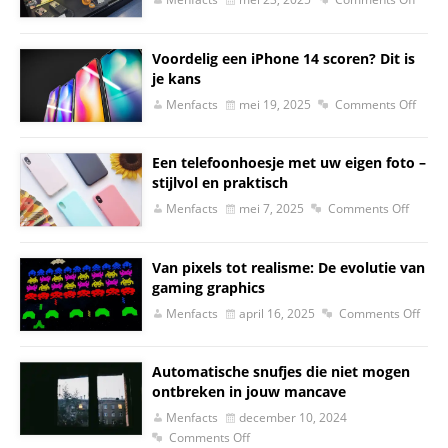
Voordelig een iPhone 14 scoren? Dit is
je kans
Menfacts
mei 19, 2025
Comments Off
Een telefoonhoesje met uw eigen foto –
stijlvol en praktisch
Menfacts
mei 7, 2025
Comments Off
Van pixels tot realisme: De evolutie van
gaming graphics
Menfacts
april 16, 2025
Comments Off
Automatische snufjes die niet mogen
ontbreken in jouw mancave
Menfacts
december 10, 2024
Comments Off