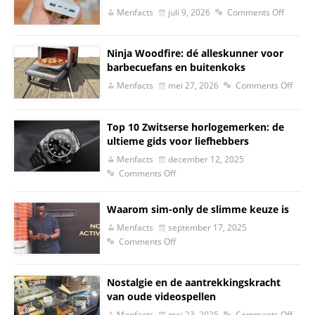
Menfacts
juli 9, 2026
Comments Off
Ninja Woodfire: dé alleskunner voor
barbecuefans en buitenkoks
Menfacts
mei 27, 2026
Comments Off
Top 10 Zwitserse horlogemerken: de
ultieme gids voor liefhebbers
Menfacts
december 12, 2025
Comments Off
Waarom sim-only de slimme keuze is
Menfacts
september 17, 2025
Comments Off
Nostalgie en de aantrekkingskracht
van oude videospellen
Menfacts
mei 23, 2025
Comments Off