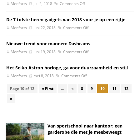
Menfacts
juli 2, 2018
Comments Off
De 7 tofste heren gadgets van 2018 voor je op een rijtje
Menfacts
juni 22, 2018
Comments Off
Nieuwe trend voor mannen: Dashcams
Menfacts
juni 19, 2018
Comments Off
Het Seiko Astron horloge, ga voor duurzaamheid en stijl
Menfacts
mei 8, 2018
Comments Off
Page 10 of 12
« First
...
«
8
9
10
11
12
»
Van sportschool naar kantoor: een
garderobe die met je meebeweegt