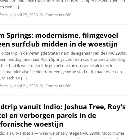
ssieke Amerikaanse roadtripdroom. Dit is de camper die veel mensen
ch zien […]
acts
april 23, 2026
Comments Off
m Springs: modernisme, filmgevoel
een surfclub midden in de woestijn
s onze trip in de Verenigde Staten nam de eigenaar van de FMC 2900R
 een middag mee naar Palm Springs voor een soort privé-rondleiding.
 hier had ik weer datzelfde gevoel dat me op zoveel plekken in
nië overviel: alsof je niet door een gewone stad rijdt, maar over een
. Misschien […]
acts
april 21, 2026
Comments Off
dtrip vanuit Indio: Joshua Tree, Roy’s
el en verborgen parels in de
ifornische woestijn
dio als uitvalsbasis — waar we onze vintage FMC 2900R Motorhome