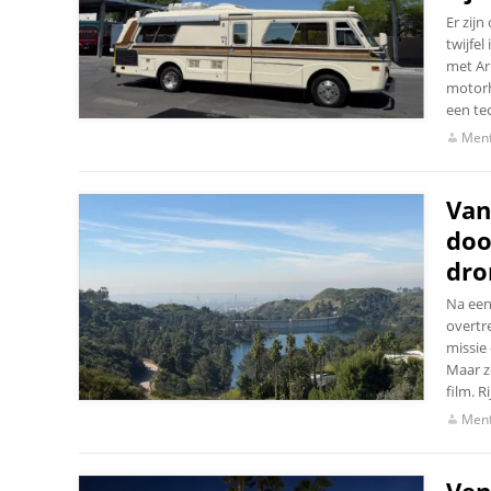
Er zij
twijfel
met Ar
motorh
een te
Menf
Van
doo
dr
Na een
overtr
missie
Maar zo
film. R
Menf
Ven