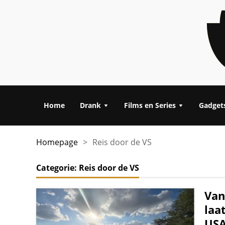
Home
Drank
Films en Series
Gadget
Homepage
>
Reis door de VS
Categorie:
Reis door de VS
Van
laa
USA