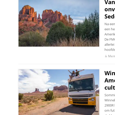
Van
onv
Sed
Na een
een hee
Amerik
De FMC
allerl
hoofds
Menf
Win
Ame
cul
Sommig
Winneb
2900R 
om fut