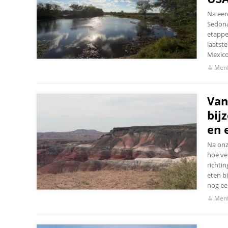
Na eer
Sedona 
etappes
laatst
Mexico
Menf
Van
bij
en 
Na onz
hoe ve
richti
eten b
nog een
Menf