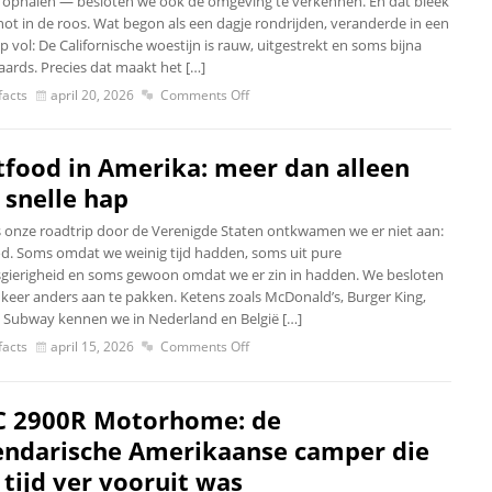
 ophalen — besloten we ook de omgeving te verkennen. En dat bleek
hot in de roos. Wat begon als een dagje rondrijden, veranderde in een
p vol: De Californische woestijn is rauw, uitgestrekt en soms bijna
aards. Precies dat maakt het […]
acts
april 20, 2026
Comments Off
tfood in Amerika: meer dan alleen
 snelle hap
s onze roadtrip door de Verenigde Staten ontkwamen we er niet aan:
od. Soms omdat we weinig tijd hadden, soms uit pure
gierigheid en soms gewoon omdat we er zin in hadden. We besloten
t keer anders aan te pakken. Ketens zoals McDonald’s, Burger King,
 Subway kennen we in Nederland en België […]
acts
april 15, 2026
Comments Off
 2900R Motorhome: de
endarische Amerikaanse camper die
n tijd ver vooruit was