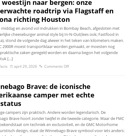
 woestijn naar bergen: onze
erwachte roadtrip via Flagstaff en
ona richting Houston
 middag en avond vol indrukken in Bombay Beach, afgesloten met
rlijke cheeseburger animal style bij In-N-Out(lees ook; Fastfood in
a), stond de volgende dag alweer in het teken van kilometers maken.
 2900R moest transportklaar worden gemaakt, er moesten nog
ei praktische zaken geregeld worden en daarna begon het volgende
tuk […]
acts
april 29, 2026
Comments Off
nebago Brave: de iconische
rikaanse camper met echte
tstatus
e campers zijn praktisch. Andere worden legendarisch. De
ago Brave hoort zonder twijfel in die tweede categorie. Waar de FMC
bekendstaat om techniek en exclusiviteit, en de GMC Motorhome
uristisch design, staat de Winnebago Brave symbool voor iets anders: