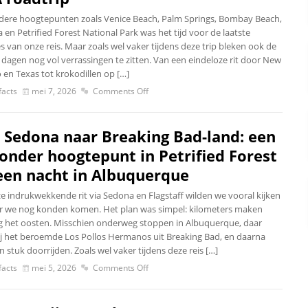
dere hoogtepunten zoals Venice Beach, Palm Springs, Bombay Beach,
en Petrified Forest National Park was het tijd voor de laatste
 van onze reis. Maar zoals wel vaker tijdens deze trip bleken ook de
e dagen nog vol verrassingen te zitten. Van een eindeloze rit door New
 en Texas tot krokodillen op […]
acts
mei 7, 2026
Comments Off
 Sedona naar Breaking Bad-land: een
zonder hoogtepunt in Petrified Forest
een nacht in Albuquerque
e indrukwekkende rit via Sedona en Flagstaff wilden we vooral kijken
r we nog konden komen. Het plan was simpel: kilometers maken
ng het oosten. Misschien onderweg stoppen in Albuquerque, daar
ij het beroemde Los Pollos Hermanos uit Breaking Bad, en daarna
 stuk doorrijden. Zoals wel vaker tijdens deze reis […]
acts
mei 5, 2026
Comments Off