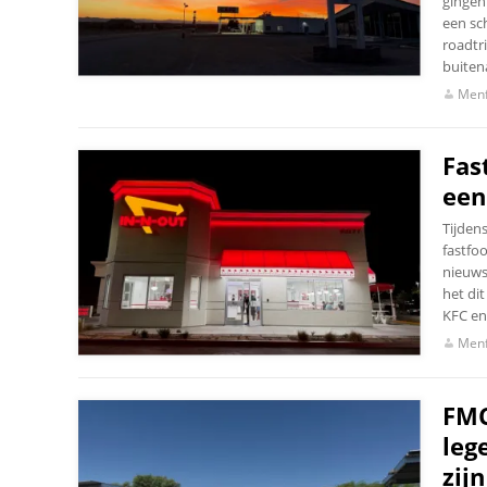
gingen
een sc
roadtri
buiten
Menf
Fas
een
Tijden
fastfo
nieuws
het di
KFC en
Menf
FMC
leg
zij