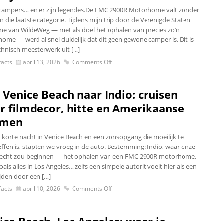
n campers… en er zijn legendes.De FMC 2900R Motorhome valt zonder
 in die laatste categorie. Tijdens mijn trip door de Verenigde Staten
ne van WildeWeg — met als doel het ophalen van precies zo’n
ome — werd al snel duidelijk dat dit geen gewone camper is. Dit is
chnisch meesterwerk uit […]
acts
april 13, 2026
Comments Off
 Venice Beach naar Indio: cruisen
r filmdecor, hitte en Amerikaanse
omen
 korte nacht in Venice Beach en een zonsopgang die moeilijk te
effen is, stapten we vroeg in de auto. Bestemming: Indio, waar onze
 echt zou beginnen — het ophalen van een FMC 2900R motorhome.
als alles in Los Angeles… zelfs een simpele autorit voelt hier als een
ijden door een […]
acts
april 10, 2026
Comments Off
ice Beach, Los Angeles: waar je