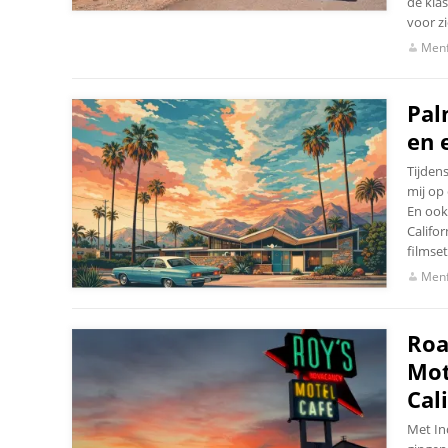
de kla
voor zi
Menf
Pal
en 
Tijden
mij op
En ook
Califor
filmset
Menf
Roa
Mot
Cal
Met In