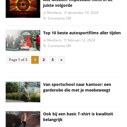
juiste volgorde
Menfacts
december 19, 2024
Comments Off
Top 10 beste autosportfilms aller tijden
Menfacts
februari 12, 2024
Comments Off
Page 1 of 3
1
2
3
»
Van sportschool naar kantoor: een
garderobe die met je meebeweegt
Ook bij een basic T-shirt is kwaliteit
belangrijk