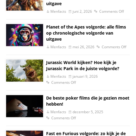
uitgave
Menfacts
juni 2, 2026
Comments Off
Planet of the Apes volgorde: alle films
op chronologische volgorde van
uitgave
Menfacts
mei 26, 2026
Comments Off
Jurassic World kijken? Hoe kijk je
Jurassic Park in de juiste volgorde?
Menfacts
januari 9, 2026
Comments Off
De beste poker films die je gezien moet
hebben!
Menfacts
december 5, 2025
Comments Off
Fast en Furious volgorde: zo kijk je de