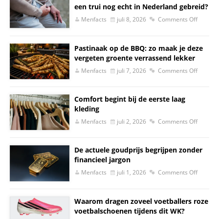
een trui nog echt in Nederland gebreid?
Menfacts
juli 8, 2026
Comments Off
Pastinaak op de BBQ: zo maak je deze
vergeten groente verrassend lekker
Menfacts
juli 7, 2026
Comments Off
Comfort begint bij de eerste laag
kleding
Menfacts
juli 2, 2026
Comments Off
De actuele goudprijs begrijpen zonder
financieel jargon
Menfacts
juli 1, 2026
Comments Off
Waarom dragen zoveel voetballers roze
voetbalschoenen tijdens dit WK?