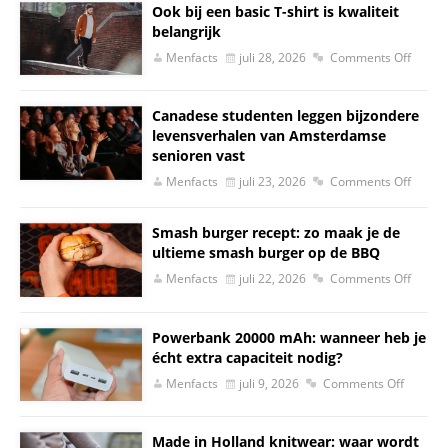
Ook bij een basic T-shirt is kwaliteit
belangrijk
Menfacts
juli 28, 2026
Comments Off
Canadese studenten leggen bijzondere
levensverhalen van Amsterdamse
senioren vast
Menfacts
juli 23, 2026
Comments Off
Smash burger recept: zo maak je de
ultieme smash burger op de BBQ
Menfacts
juli 22, 2026
Comments Off
Powerbank 20000 mAh: wanneer heb je
écht extra capaciteit nodig?
Menfacts
juli 9, 2026
Comments Off
Made in Holland knitwear: waar wordt