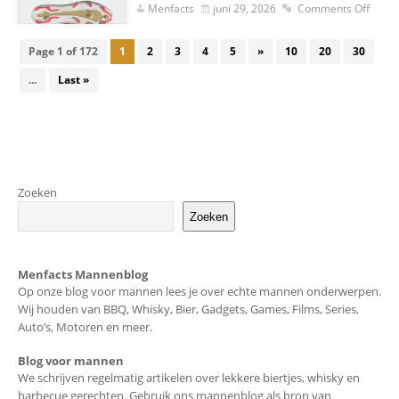
Menfacts
juni 29, 2026
Comments Off
Page 1 of 172
1
2
3
4
5
»
10
20
30
...
Last »
Zoeken
Zoeken
Menfacts Mannenblog
Op onze blog voor mannen lees je over echte mannen onderwerpen.
Wij houden van BBQ, Whisky, Bier, Gadgets, Games, Films, Series,
Auto’s, Motoren en meer.
Blog voor mannen
We schrijven regelmatig artikelen over lekkere biertjes, whisky en
barbecue gerechten. Gebruik ons mannenblog als bron van