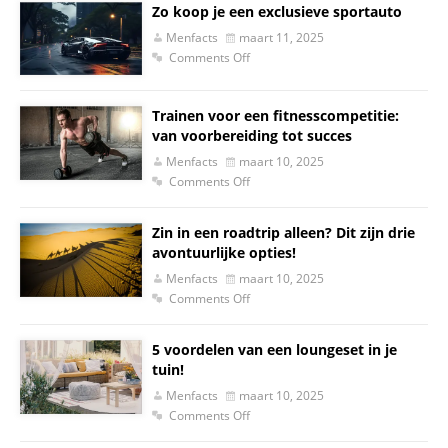
Zo koop je een exclusieve sportauto
Menfacts
maart 11, 2025
Comments Off
Trainen voor een fitnesscompetitie:
van voorbereiding tot succes
Menfacts
maart 10, 2025
Comments Off
Zin in een roadtrip alleen? Dit zijn drie
avontuurlijke opties!
Menfacts
maart 10, 2025
Comments Off
5 voordelen van een loungeset in je
tuin!
Menfacts
maart 10, 2025
Comments Off