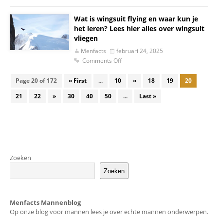
Wat is wingsuit flying en waar kun je
het leren? Lees hier alles over wingsuit
vliegen
Menfacts
februari 24, 2025
Comments Off
Page 20 of 172
« First
...
10
«
18
19
20
21
22
»
30
40
50
...
Last »
Zoeken
Zoeken
Menfacts Mannenblog
Op onze blog voor mannen lees je over echte mannen onderwerpen.