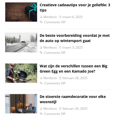
Creatieve cadeautips voor je geliefde: 3
tips
Menfacts
maart 6, 2025
Comments Off
De beste voorbereiding voordat je met
de auto op wintersport gaat
Menfacts
maart 3, 2025
Comments Off
Wat zijn de verschillen tussen een Big
Green Egg en een Kamado Joe?
Menfacts
februari 28, 2025
Comments Off
De stoerste raamdecoratie voor elke
woonstijl
Menfacts
februari 26, 2025
Comments Off