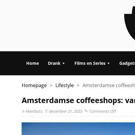
Home
Drank
Films en Series
Gadget
Homepage
>
Lifestyle
>
Amsterdamse coffeeshop
Amsterdamse coffeeshops: van
Menfacts
december 21, 2023
Comments Off