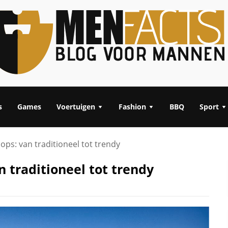
s
Games
Voertuigen
Fashion
BBQ
Sport
s: van traditioneel tot trendy
 traditioneel tot trendy