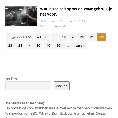
Wat is sea salt spray en waar gebruik je
het voor?
Menfacts
januari 7, 2025
Comments Off
Page 22 of 172
« First
...
10
«
20
21
22
23
24
»
30
40
50
...
Last »
Zoeken
Zoeken
Menfacts Mannenblog
Op onze blog voor mannen lees je over echte mannen onderwerpen.
Wij houden van BBQ, Whisky, Bier, Gadgets, Games, Films, Series,