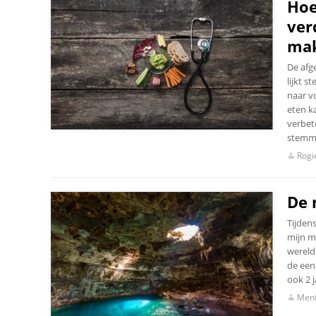
Hoe
ver
ma
De afg
lijkt 
naar v
eten k
verbet
stemm
Rogi
De 
Tijden
mijn m
wereld.
de een
ook 2 j
Menf