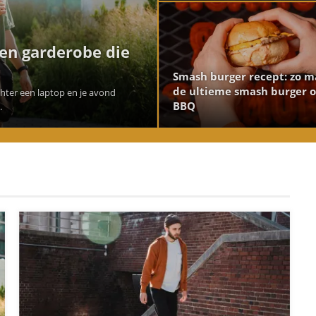
een garderobe die
Smash burger recept: zo m
de ultieme smash burger 
achter een laptop en je avond
BBQ
.