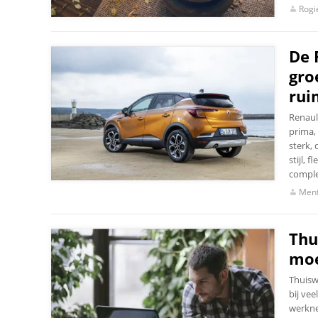
Rogi
De 
gro
rui
Renault
prima,
sterk, 
stijl, 
comple
Menf
Thu
moe
Thuisw
bij vee
werkne