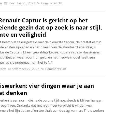
er
november 23, 2022
Comments Off
Renault Captur is gericht op het
eiende gezin dat op zoek is naar stijl,
mte en veiligheid
 heeft niet teleurgesteld met de nieuwste Captur, de prestaties zijn
 de kosten zijn goed en het niveau van de standaarduitrusting is
dus de Captur lijkt een geweldige keuze. Kopers in deze klasse eisen
flexibiliteit en waar voor hun geld, en het nieuwe model heeft een
te revisie ondergaan om het te […]
acts
november 22, 2022
Comments Off
iswerken: vier dingen waar je aan
t denken
erken is een norm die na de corona tijd nog steeds is blijven hangen
l bedrijven. Ondanks dat het niet meer verplicht is vinden veel
mers het fijn dat ze af en toe thuis aan de slag kunnen. Thuis werken