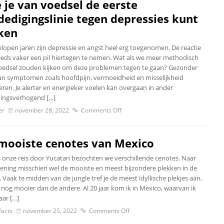
 je van voedsel de eerste
dedigingslinie tegen depressies kunt
ken
elopen jaren zijn depressie en angst heel erg toegenomen. De reactie
steeds vaker een pil hiertegen te nemen. Wat als we meer methodisch
oedsel zouden kijken om deze problemen tegen te gaan? Gezonder
an symptomen zoals hoofdpijn, vermoeidheid en misselijkheid
eren. Je alerter en energieker voelen kan overgaan in ander
ingsverhogend […]
er
november 28, 2022
Comments Off
mooiste cenotes van Mexico
s onze reis door Yucatan bezochten we verschillende cenotes. Naar
ening misschien wel de mooiste en meest bijzondere plekken in de
 Vaak te midden van de jungle tref je de meest idyllische plekjes aan,
 nog mooier dan de andere. Al 20 jaar kom ik in Mexico, waarvan ik
aar […]
acts
november 25, 2022
Comments Off