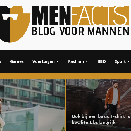
s
Games
Voertuigen
Fashion
BBQ
Sport
Ook bij een basic T-shirt is
kwaliteit belangrijk