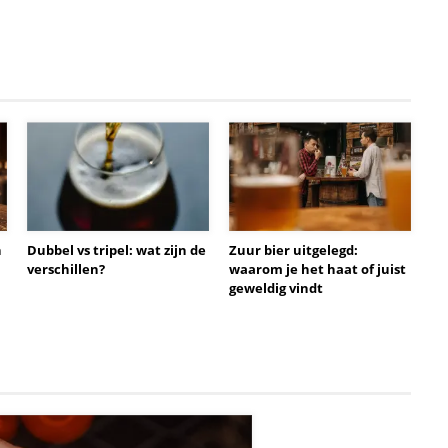
n
Dubbel vs tripel: wat zijn de
Zuur bier uitgelegd:
verschillen?
waarom je het haat of juist
geweldig vindt