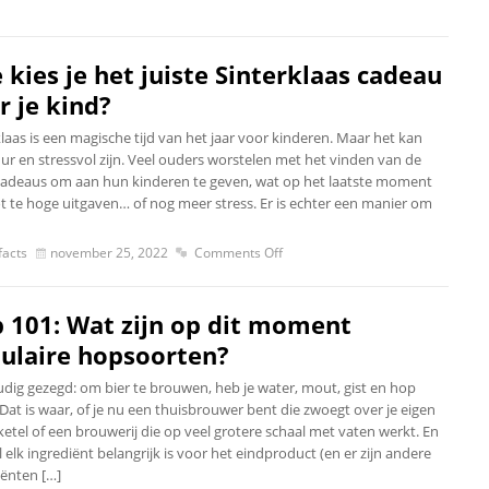
 kies je het juiste Sinterklaas cadeau
r je kind?
laas is een magische tijd van het jaar voor kinderen. Maar het kan
ur en stressvol zijn. Veel ouders worstelen met het vinden van de
 cadeaus om aan hun kinderen te geven, wat op het laatste moment
ot te hoge uitgaven… of nog meer stress. Er is echter een manier om
acts
november 25, 2022
Comments Off
 101: Wat zijn op dit moment
ulaire hopsoorten?
dig gezegd: om bier te brouwen, heb je water, mout, gist en hop
Dat is waar, of je nu een thuisbrouwer bent die zwoegt over je eigen
ketel of een brouwerij die op veel grotere schaal met vaten werkt. En
elk ingrediënt belangrijk is voor het eindproduct (en er zijn andere
iënten […]