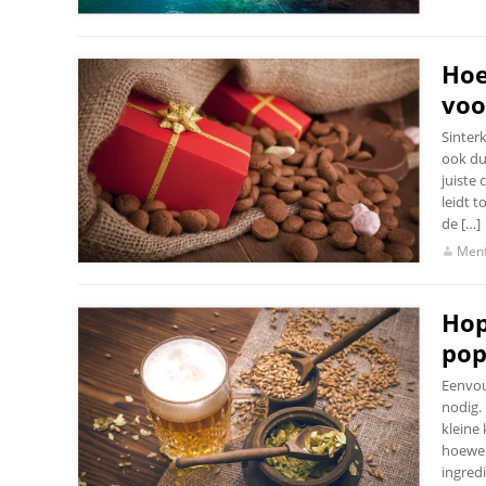
Hoe
voo
Sinterk
ook du
juiste
leidt t
de […]
Menf
Hop
pop
Eenvou
nodig. 
kleine 
hoewel 
ingred