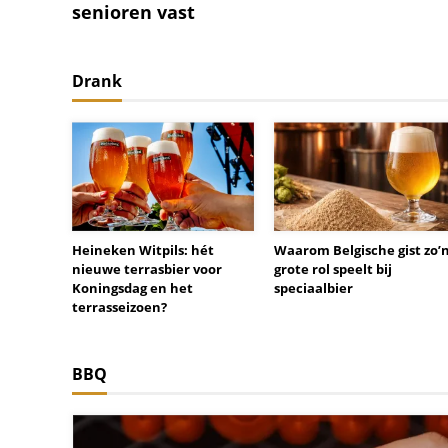
senioren vast
Drank
Heineken Witpils: hét
Waarom Belgische gist zo’
nieuwe terrasbier voor
grote rol speelt bij
Koningsdag en het
speciaalbier
terrasseizoen?
BBQ