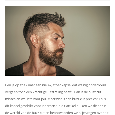
Ben je op zoek naar een nieuw, stoer kapsel dat weinig onderhoud
vergt en toch een krachtige uitstraling heeft? Dan is de buzz cut
misschien wel iets voor jou. Maar wat is een buzz cut precies? En is
dit kapsel geschikt voor iedereen? In dit artikel duiken we dieper in
de wereld van de buzz cut en beantwoorden we al je vragen over dit