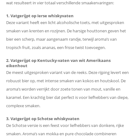
wat resulteert in vier totaal verschillende smaakervaringen:
1. Vatgerijpt op Ierse whiskyvaten
Deze variant heeft een licht alcoholische toets, met uitgesproken
smaken van krenten en rozijnen. De harsige houttonen geven het
bier een scherp, maar aangenaam randje, terwijl aroma’s van
tropisch fruit, zoals ananas, een frisse twist toevoegen.
2. Vatgerijpt op Kentucky-vaten van wit Amerikaans
eikenhout
De meest uitgesproken variant van de reeks. Deze rijping levert een
robuust bier op, met intense smaken van kokos en houtskool. De
aroma’s worden verrijkt door zoete tonen van mout, vanille en
karamel. Een krachtig bier dat perfect is voor liefhebbers van diepe,
complexe smaken.
3. Vatgerijpt op Schotse whiskyvaten
De Schotse versie is een feest voor liefhebbers van donkere, rijke
smaken. Aroma’s van mokka en pure chocolade combineren