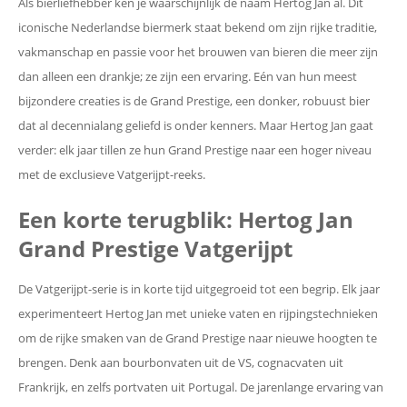
Als bierliefhebber ken je waarschijnlijk de naam Hertog Jan al. Dit
iconische Nederlandse biermerk staat bekend om zijn rijke traditie,
vakmanschap en passie voor het brouwen van bieren die meer zijn
dan alleen een drankje; ze zijn een ervaring. Eén van hun meest
bijzondere creaties is de Grand Prestige, een donker, robuust bier
dat al decennialang geliefd is onder kenners. Maar Hertog Jan gaat
verder: elk jaar tillen ze hun Grand Prestige naar een hoger niveau
met de exclusieve Vatgerijpt-reeks.
Een korte terugblik: Hertog Jan
Grand Prestige Vatgerijpt
De Vatgerijpt-serie is in korte tijd uitgegroeid tot een begrip. Elk jaar
experimenteert Hertog Jan met unieke vaten en rijpingstechnieken
om de rijke smaken van de Grand Prestige naar nieuwe hoogten te
brengen. Denk aan bourbonvaten uit de VS, cognacvaten uit
Frankrijk, en zelfs portvaten uit Portugal. De jarenlange ervaring van