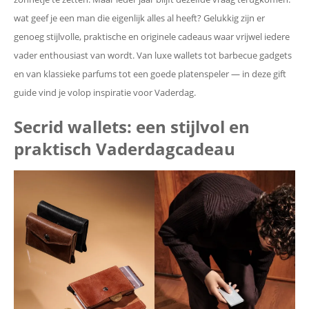
wat geef je een man die eigenlijk alles al heeft? Gelukkig zijn er
genoeg stijlvolle, praktische en originele cadeaus waar vrijwel iedere
vader enthousiast van wordt. Van luxe wallets tot barbecue gadgets
en van klassieke parfums tot een goede platenspeler — in deze gift
guide vind je volop inspiratie voor Vaderdag.
Secrid wallets: een stijlvol en
praktisch Vaderdagcadeau