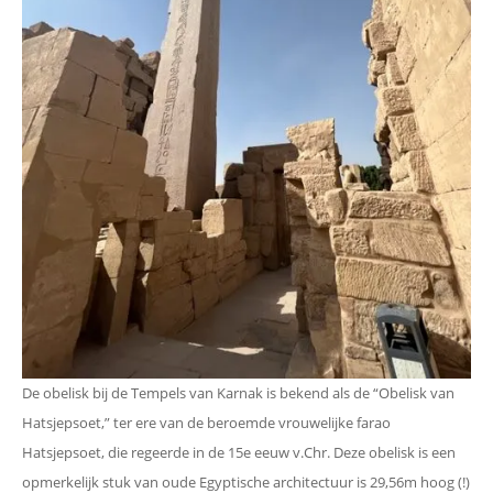
De obelisk bij de Tempels van Karnak is bekend als de “Obelisk van
Hatsjepsoet,” ter ere van de beroemde vrouwelijke farao
Hatsjepsoet, die regeerde in de 15e eeuw v.Chr. Deze obelisk is een
opmerkelijk stuk van oude Egyptische architectuur is 29,56m hoog (!)