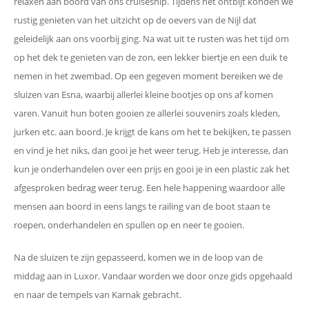
relaxen aan boord van ons cruiseship. Tijdens het ontbijt konden we
rustig genieten van het uitzicht op de oevers van de Nijl dat
geleidelijk aan ons voorbij ging. Na wat uit te rusten was het tijd om
op het dek te genieten van de zon, een lekker biertje en een duik te
nemen in het zwembad. Op een gegeven moment bereiken we de
sluizen van Esna, waarbij allerlei kleine bootjes op ons af komen
varen. Vanuit hun boten gooien ze allerlei souvenirs zoals kleden,
jurken etc. aan boord. Je krijgt de kans om het te bekijken, te passen
en vind je het niks, dan gooi je het weer terug. Heb je interesse, dan
kun je onderhandelen over een prijs en gooi je in een plastic zak het
afgesproken bedrag weer terug. Een hele happening waardoor alle
mensen aan boord in eens langs te railing van de boot staan te
roepen, onderhandelen en spullen op en neer te gooien.
Na de sluizen te zijn gepasseerd, komen we in de loop van de
middag aan in Luxor. Vandaar worden we door onze gids opgehaald
en naar de tempels van Karnak gebracht.