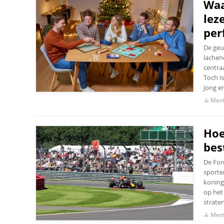
Waa
lez
per
De geu
lachen
centra
Toch is
jong e
Menf
Hoe
bes
De For
sporte
koning
op het 
strate
Menf