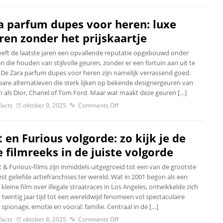
a parfum dupes voor heren: luxe
ren zonder het prijskaartje
eeft de laatste jaren een opvallende reputatie opgebouwd onder
 die houden van stijlvolle geuren, zonder er een fortuin aan uit te
 De Zara parfum dupes voor heren zijn namelijk verrassend goed:
bare alternatieven die sterk lijken op bekende designergeuren van
 als Dior, Chanel of Tom Ford. Maar wat maakt deze geuren […]
acts
oktober 9, 2025
Comments Off
t en Furious volgorde: zo kijk je de
e filmreeks in de juiste volgorde
 & Furious-films zijn inmiddels uitgegroeid tot een van de grootste
t geliefde actiefranchises ter wereld. Wat in 2001 begon als een
f kleine film over illegale straatraces in Los Angeles, ontwikkelde zich
 twintig jaar tijd tot een wereldwijd fenomeen vol spectaculaire
 spionage, emotie en vooral: familie. Centraal in de […]
acts
oktober 8, 2025
Comments Off