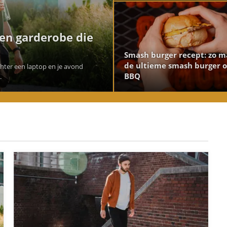
een garderobe die
Smash burger recept: zo m
de ultieme smash burger 
achter een laptop en je avond
BBQ
.