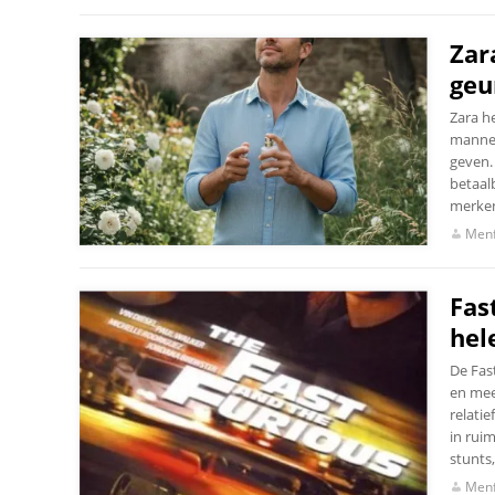
Zar
geu
Zara h
mannen
geven.
betaal
merken
Menf
Fas
hel
De Fast
en mees
relatie
in ruim
stunts,
Menf