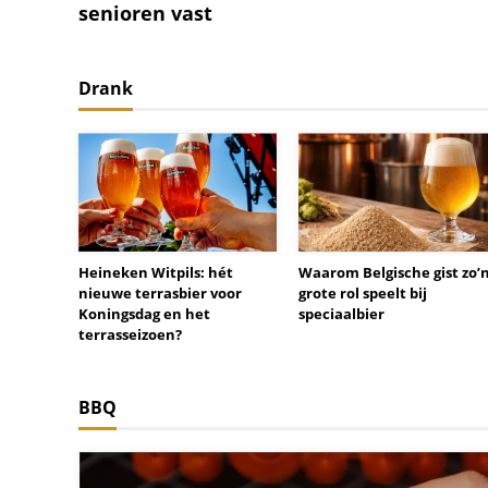
senioren vast
Drank
Heineken Witpils: hét
Waarom Belgische gist zo’
nieuwe terrasbier voor
grote rol speelt bij
Koningsdag en het
speciaalbier
terrasseizoen?
BBQ