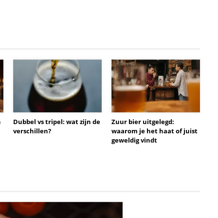
n
Dubbel vs tripel: wat zijn de
Zuur bier uitgelegd:
verschillen?
waarom je het haat of juist
geweldig vindt