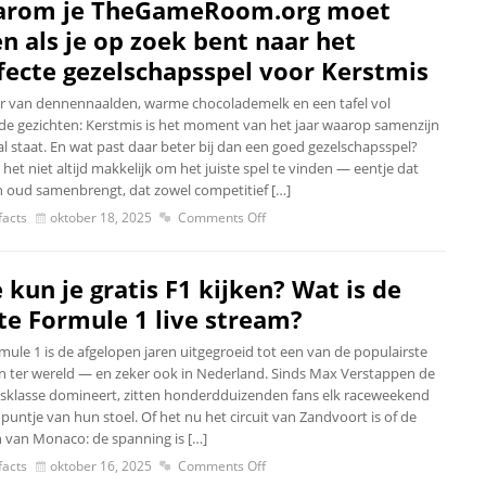
rom je TheGameRoom.org moet
en als je op zoek bent naar het
fecte gezelschapsspel voor Kerstmis
r van dennennaalden, warme chocolademelk en een tafel vol
de gezichten: Kerstmis is het moment van het jaar waarop samenzijn
al staat. En wat past daar beter bij dan een goed gezelschapsspel?
 het niet altijd makkelijk om het juiste spel te vinden — eentje dat
n oud samenbrengt, dat zowel competitief […]
acts
oktober 18, 2025
Comments Off
 kun je gratis F1 kijken? Wat is de
te Formule 1 live stream?
mule 1 is de afgelopen jaren uitgegroeid tot een van de populairste
n ter wereld — en zeker ook in Nederland. Sinds Max Verstappen de
sklasse domineert, zitten honderdduizenden fans elk raceweekend
puntje van hun stoel. Of het nu het circuit van Zandvoort is of de
n van Monaco: de spanning is […]
acts
oktober 16, 2025
Comments Off