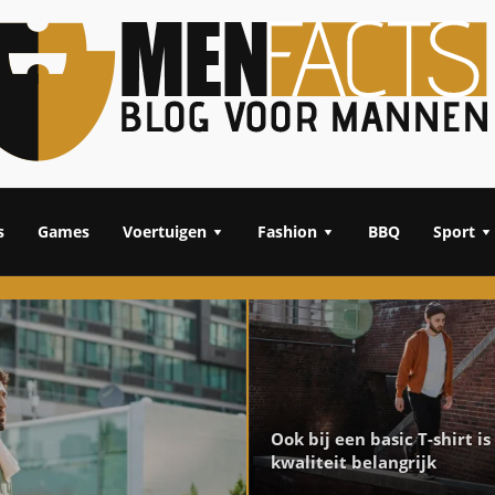
s
Games
Voertuigen
Fashion
BBQ
Sport
Ook bij een basic T-shirt is
kwaliteit belangrijk