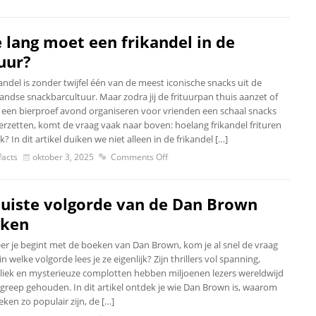
 lang moet een frikandel in de
tuur?
andel is zonder twijfel één van de meest iconische snacks uit de
andse snackbarcultuur. Maar zodra jij de frituurpan thuis aanzet of
s een bierproef avond organiseren voor vrienden een schaal snacks
eerzetten, komt de vraag vaak naar boven: hoelang frikandel frituren
jk? In dit artikel duiken we niet alleen in de frikandel […]
acts
oktober 3, 2025
Comments Off
juiste volgorde van de Dan Brown
ken
r je begint met de boeken van Dan Brown, kom je al snel de vraag
in welke volgorde lees je ze eigenlijk? Zijn thrillers vol spanning,
iek en mysterieuze complotten hebben miljoenen lezers wereldwijd
 greep gehouden. In dit artikel ontdek je wie Dan Brown is, waarom
eken zo populair zijn, de […]