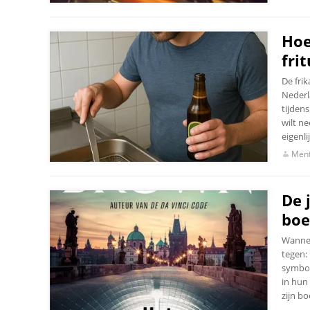
Hoe
fri
De frik
Nederl
tijden
wilt n
eigenli
Menf
De 
boe
Wannee
tegen: 
symbol
in hun
zijn bo