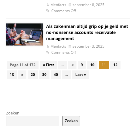
Menfacts
september 8, 2025
Comments Off
Als zakenman altijd grip op je geld met
no-nonsense accounts receivable
management
Menfacts
september 3, 2025
Comments Off
Page 11 of 172
« First
...
«
9
10
11
12
13
»
20
30
40
...
Last »
Zoeken
Zoeken