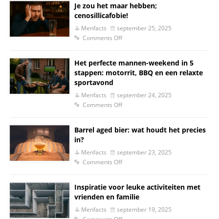
Je zou het maar hebben;
cenosillicafobie!
Menfacts
september 25, 2025
Comments Off
Het perfecte mannen-weekend in 5
stappen: motorrit, BBQ en een relaxte
sportavond
Menfacts
september 24, 2025
Comments Off
Barrel aged bier: wat houdt het precies
in?
Menfacts
september 23, 2025
Comments Off
Inspiratie voor leuke activiteiten met
vrienden en familie
Menfacts
september 19, 2025