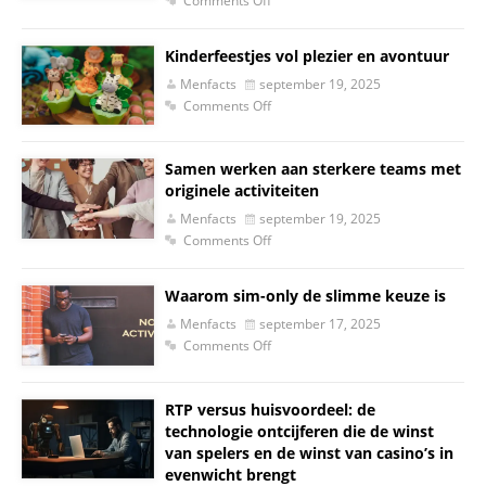
Comments Off
Kinderfeestjes vol plezier en avontuur
Menfacts
september 19, 2025
Comments Off
Samen werken aan sterkere teams met
originele activiteiten
Menfacts
september 19, 2025
Comments Off
Waarom sim-only de slimme keuze is
Menfacts
september 17, 2025
Comments Off
RTP versus huisvoordeel: de
technologie ontcijferen die de winst
van spelers en de winst van casino’s in
evenwicht brengt