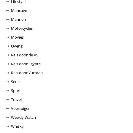
Lifestyle
Mancave
Mannen
Motorcycles
Movies
Overig
Reis door de VS
Reis door Egypte
Reis door Yucatan
Series
Sport
Travel
Voertuigen
Weekly Watch
Whisky