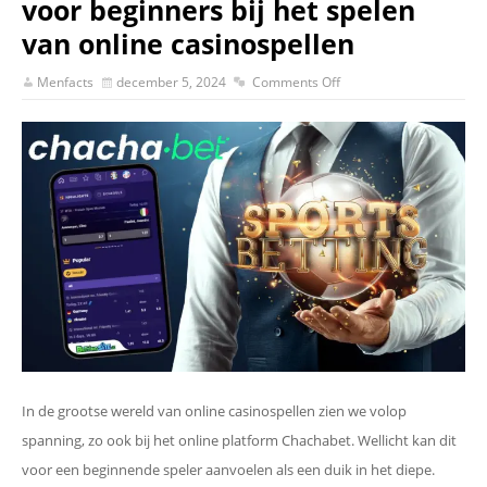
voor beginners bij het spelen
van online casinospellen
Menfacts
december 5, 2024
Comments Off
In de grootse wereld van online casinospellen zien we volop
spanning, zo ook bij het online platform Chachabet. Wellicht kan dit
voor een beginnende speler aanvoelen als een duik in het diepe.