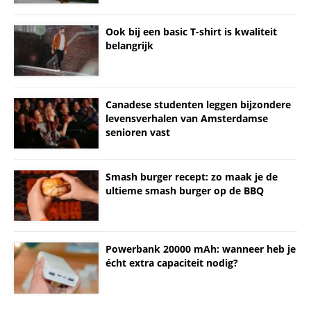
Ook bij een basic T-shirt is kwaliteit
belangrijk
Canadese studenten leggen bijzondere
levensverhalen van Amsterdamse
senioren vast
Smash burger recept: zo maak je de
ultieme smash burger op de BBQ
Powerbank 20000 mAh: wanneer heb je
écht extra capaciteit nodig?