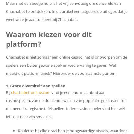
Maar met een beetje hulp is het vrij eenvoudig om de wereld van
Chachabet te ontdekken. In dit artikel een uitgebreide uitleg zodat je
weet waar je aan toe bent bij Chachabet.
Waarom kiezen voor dit
platform?
Chachabet is niet zomaar een online casino, het is ontworpen om de
spelers een buitengewone spel- en wed ervaring te geven. Wat
maakt dit platform uniek? Hieronder de voornaamste punten:
1. Grote diversiteit aan spellen
Bij
chachabet-online.com
vind je een enorm aanbod aan
casinospellen, van de draaiende wielen van populaire gokkasten tot
de meer strategische tafelspellen. Iedere casino speler vind hier wel
iets dat naar zijn smaak is.
Roulette: bij elke draai heb je hoogwaardige visuals, waardoor