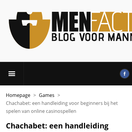
Homepage
>
Games
>
Chachabet: een handleiding voor beginners bij het
spelen van online casinospellen
Chachabet: een handleiding