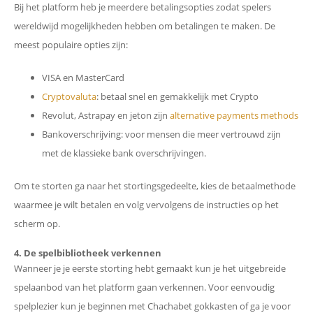
Bij het platform heb je meerdere betalingsopties zodat spelers
wereldwijd mogelijkheden hebben om betalingen te maken. De
meest populaire opties zijn:
VISA en MasterCard
Cryptovaluta
: betaal snel en gemakkelijk met Crypto
Revolut, Astrapay en jeton zijn
alternative payments methods
Bankoverschrijving: voor mensen die meer vertrouwd zijn
met de klassieke bank overschrijvingen.
Om te storten ga naar het stortingsgedeelte, kies de betaalmethode
waarmee je wilt betalen en volg vervolgens de instructies op het
scherm op.
4. De spelbibliotheek verkennen
Wanneer je je eerste storting hebt gemaakt kun je het uitgebreide
spelaanbod van het platform gaan verkennen. Voor eenvoudig
spelplezier kun je beginnen met Chachabet gokkasten of ga je voor