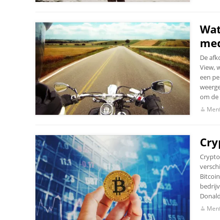
Wat
med
De afk
View, w
een pe
weerge
om de k
Menf
Cry
Crypto
versch
Bitcoi
bedrij
Donald
Menf