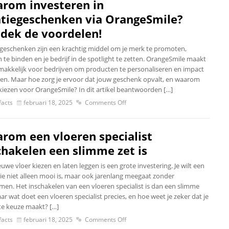
rom investeren in
atiegeschenken via OrangeSmile?
dek de voordelen!
egeschenken zijn een krachtig middel om je merk te promoten,
 te binden en je bedrijf in de spotlight te zetten. OrangeSmile maakt
makkelijk voor bedrijven om producten te personaliseren en impact
en. Maar hoe zorg je ervoor dat jouw geschenk opvalt, en waarom
 kiezen voor OrangeSmile? In dit artikel beantwoorden […]
acts
februari 18, 2025
Comments Off
rom een vloeren specialist
chakelen een slimme zet is
uwe vloer kiezen en laten leggen is een grote investering. Je wilt een
die niet alleen mooi is, maar ook jarenlang meegaat zonder
men. Het inschakelen van een vloeren specialist is dan een slimme
ar wat doet een vloeren specialist precies, en hoe weet je zeker dat je
ste keuze maakt? […]
acts
februari 18, 2025
Comments Off