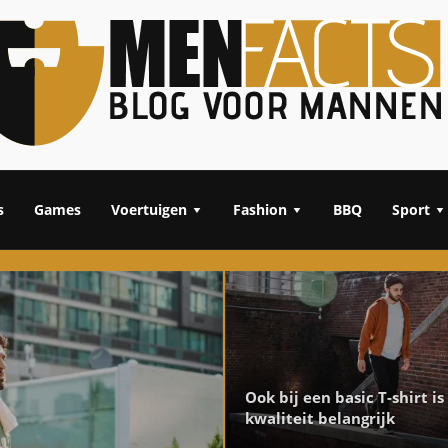
s
Games
Voertuigen
Fashion
BBQ
Sport
Ook bij een basic T-shirt is
kwaliteit belangrijk