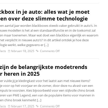
ckbox in je auto: alles wat je moet
en over deze slimme technologie
en aantal jaar worden blackboxes steeds vaker gebruikt in auto’s. In
ieuwe modellen is het al een standaardfunctie en in de toekomst zal
leen maar toenemen. Maar wat doet een blackbox eigenlijk en waarom
et verplicht in nieuwe auto’s? In dit artikel ontdek je hoe deze
logie werkt, welke gegevens er […]
acts
februari 18, 2025
Comments Off
 zijn de belangrijkste modetrends
r heren in 2025
r vulde jij je kledingkast voor het laatst aan met nieuwe items?
 je voor op het voorjaar en de zomer, door deze nu alvast van een
impuls te voorzien. Kies bijvoorbeeld voor een stijlvolle chino broek
eren van PME Legend, een van de populaire items voor mannen in
Een chino broek kenmerkt […]
acts
februari 17, 2025
Comments Off