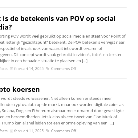
 is de betekenis van POV op social
ia?
orting POV wordt veel gebruikt op social media en staat voor Point of
at letterlijk “gezichtspunt” betekent. De POV betekenis verwijst naar
rspectief of invalshoek van waaruit iets wordt ervaren of
geven. Dit concept wordt vaak gebruikt in video’s, foto’s en teksten
ijker in een bepaalde situatie te plaatsen en […]
acts
februari 14, 2025
Comments Off
pto koersen
 wordt steeds volwassener. Niet alleen komen er steeds meer
illende cryptovaluta op de markt, maar ook worden digitale coins als
n, Solana, Doge en Ethereum alsmaar meer omarmd door gevestigde
ven en beroemdheden. Iets kleins als een tweet van Elon Musk of
 Trump kan al snel leiden tot een enorme opleving van een […]
acts
februari 11, 2025
Comments Off