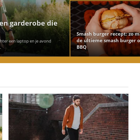
een garderobe die
Smash burger recept: zo m
de ultieme smash burger 
achter een laptop en je avond
BBQ
.