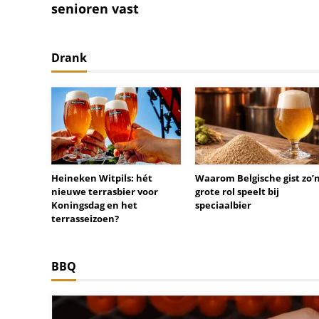
senioren vast
Drank
Heineken Witpils: hét
Waarom Belgische gist zo’
nieuwe terrasbier voor
grote rol speelt bij
Koningsdag en het
speciaalbier
terrasseizoen?
BBQ