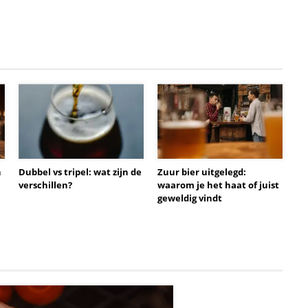
n
Dubbel vs tripel: wat zijn de
Zuur bier uitgelegd:
verschillen?
waarom je het haat of juist
geweldig vindt