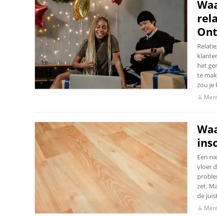
Waa
rel
Ont
Relati
klanten
het ge
te mak
zou je
Menf
Waa
ins
Een nie
vloer 
proble
zet. Ma
de jui
Menf