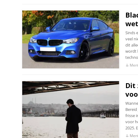
Bla
wet
Sinds e
veel n
dit al
wordt h
techno
Menf
Dit
voo
Wannee
Bereid
frisse 
voor h
2025. 
Menf