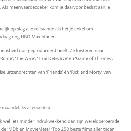
y+. Als meerwaardezoeker kom je daarvoor beslist aan je
lijk op slag alle relevantie als het je enkel om
 vandaag nog HBO Max binnen.
 mensheid ooit geproduceerd heeft. Ze luisteren naar
‘Rome’, ‘The Wire’, ‘True Detective’ en ‘Game of Thrones’.
uitzendrechten van ‘Friends’ én ‘Rick and Morty’ van
 maandelijks al gebeiteld.
lijk wel iets minder indrukwekkend dan zijn wereldberoemde
 de IMDb en MovieMeter ‘Top 250 beste films aller tijden’