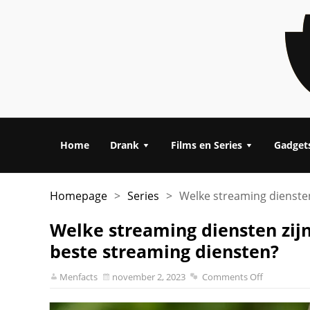
Home
Drank
Films en Series
Gadget
Homepage
>
Series
>
Welke streaming diensten
Welke streaming diensten zijn
beste streaming diensten?
Menfacts
november 2, 2023
Comments Off