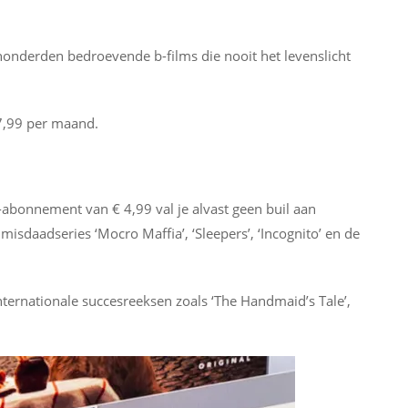
honderden bedroevende b-films die nooit het levenslicht
 7,99 per maand.
s-abonnement van € 4,99 val je alvast geen buil aan
misdaadseries ‘Mocro Maffia’, ‘Sleepers’, ‘Incognito’ en de
nternationale succesreeksen zoals ‘The Handmaid’s Tale’,