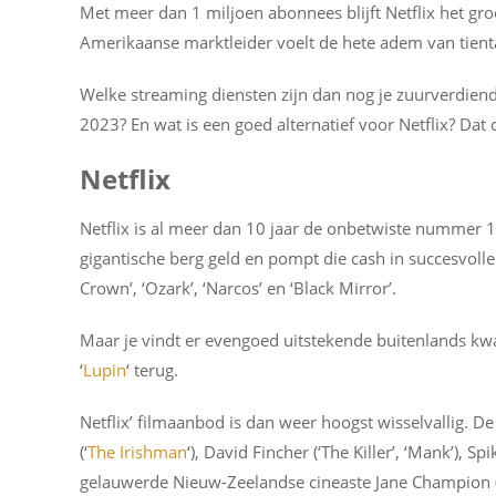
Met meer dan 1 miljoen abonnees blijft Netflix het gr
Amerikaanse marktleider voelt de hete adem van tienta
Welke streaming diensten zijn dan nog je zuurverdien
2023? En wat is een goed alternatief voor Netflix? Dat o
Netflix
Netflix is al meer dan 10 jaar de onbetwiste nummer 
gigantische berg geld en pompt die cash in succesvolle e
Crown’, ‘Ozark’, ‘Narcos’ en ‘Black Mirror’.
Maar je vindt er evengoed uitstekende buitenlands kwali
‘
Lupin
‘ terug.
Netflix’ filmaanbod is dan weer hoogst wisselvallig. D
(‘
The Irishman
‘), David Fincher (‘The Killer’, ‘Mank’), S
gelauwerde Nieuw-Zeelandse cineaste Jane Champion (‘