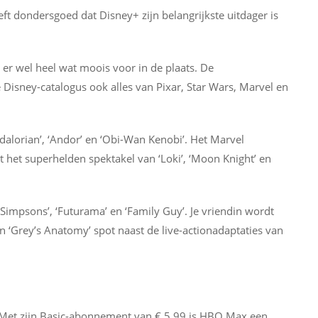
eft dondersgoed dat Disney+ zijn belangrijkste uitdager is
t er wel heel wat moois voor in de plaats. De
 Disney-catalogus ook alles van Pixar, Star Wars, Marvel en
ndalorian’, ‘Andor’ en ‘Obi-Wan Kenobi’. Het Marvel
 het superhelden spektakel van ‘Loki’, ‘Moon Knight’ en
Simpsons’, ‘Futurama’ en ‘Family Guy’. Je vriendin wordt
n ‘Grey’s Anatomy’ spot naast de live-actionadaptaties van
 Met zijn Basic-abonnement van € 5,99 is HBO Max een