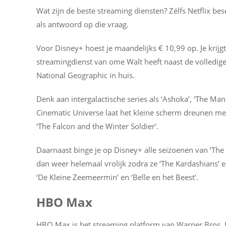
Wat zijn de beste streaming diensten? Zélfs Netflix bes
als antwoord op die vraag.
Voor Disney+ hoest je maandelijks € 10,99 op. Je krijg
streamingdienst van ome Walt heeft naast de volledige
National Geographic in huis.
Denk aan intergalactische series als ‘Ashoka’, ‘The Ma
Cinematic Universe laat het kleine scherm dreunen met
‘The Falcon and the Winter Soldier’.
Daarnaast binge je op Disney+ alle seizoenen van ‘The 
dan weer helemaal vrolijk zodra ze ‘The Kardashians’ e
‘De Kleine Zeemeermin’ en ‘Belle en het Beest’.
HBO Max
HBO Max is het streaming platform van Warner Bros.