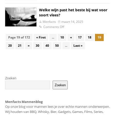
Welke wijn past het beste bij wat voor
soort vlees?
Menfacts
maart 14, 2025
Comments Off
Page 19 of 172
« First
...
10
«
17
18
19
20
21
»
30
40
50
...
Last »
Zoeken
Zoeken
Menfacts Mannenblog
Op onze blog voor mannen lees je over echte mannen onderwerpen.
Wij houden van BBQ, Whisky, Bier, Gadgets, Games, Films, Series,