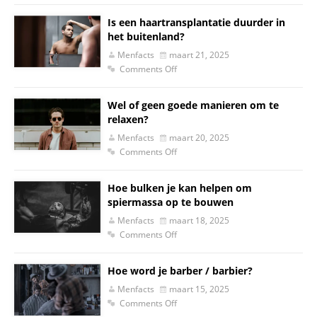
Is een haartransplantatie duurder in
het buitenland?
Menfacts
maart 21, 2025
Comments Off
Wel of geen goede manieren om te
relaxen?
Menfacts
maart 20, 2025
Comments Off
Hoe bulken je kan helpen om
spiermassa op te bouwen
Menfacts
maart 18, 2025
Comments Off
Hoe word je barber / barbier?
Menfacts
maart 15, 2025
Comments Off