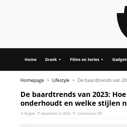
Home
Drank
Films en Series
Gadget
Homepage
>
Lifestyle
>
De baardtrends van 202
De baardtrends van 2023: Hoe 
onderhoudt en welke stijlen n
Rogier
december 8, 2023
Comments Off