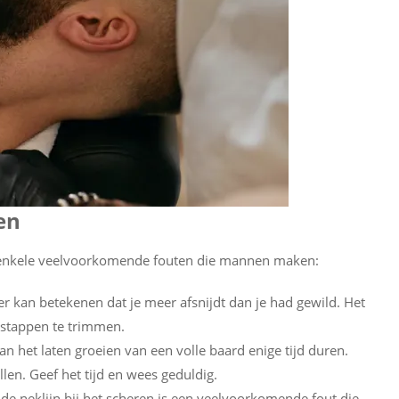
en
r enkele veelvoorkomende fouten die mannen maken:
r kan betekenen dat je meer afsnijdt dan je had gewild. Het
ne stappen te trimmen.
 het laten groeien van een volle baard enige tijd duren.
illen. Geef het tijd en wees geduldig.
de neklijn bij het scheren is een veelvoorkomende fout die