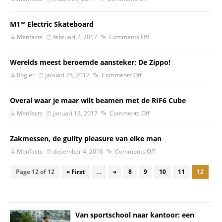
M1™ Electric Skateboard
Menfacts
februari 7, 2017
Comments Off
Werelds meest beroemde aansteker; De Zippo!
Rogier
januari 25, 2017
Comments Off
Overal waar je maar wilt beamen met de RIF6 Cube
Menfacts
januari 13, 2017
Comments Off
Zakmessen, de guilty pleasure van elke man
Menfacts
december 4, 2016
Comments Off
Page 12 of 12
« First
...
«
8
9
10
11
12
Van sportschool naar kantoor: een