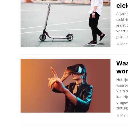
ele
Al jar
elektri
je dat 
voertu
gelden.
Menf
Waa
wor
Het lij
waarom
VR in 
kan zij
omgevi
zintui
Menf