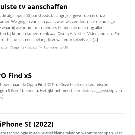
juiste tv aanschaffen
s de afgelopen 50 jaar steeds belangrijker geworden in onze
mer. We gingen van een paar zwart wit zenders naar de huidige
ie waarbij we honderden zenders hebben en daar nog allerlei
ten bij kunnen kopen, denk aan Disney+, Netflix, Videoland, etc. En
dt het ook steeds belangrijker wat voor televisie je […]
acts
april 27, 2022
Comments Off
O Find x5
, met bovenaan de Oppo Find X5 Pro. Deze heeft een keramische
on 8 Gen 1 binnenin. Het lijkt het meest complete vlaggenschip van
…]
iPhone SE (2022)
e technologie in een relatief kleine telefoon weten te stoppen. Met