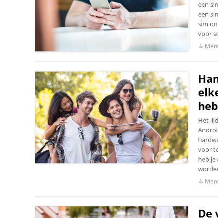
een si
een si
sim on
voor s
Menf
Han
elk
heb
Het li
Androi
hardwa
voor t
heb je
worden
Menf
De 