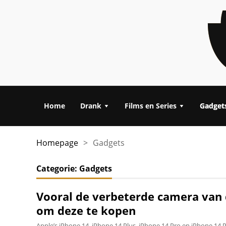
Home
Drank
Films en Series
Gadget
Homepage
>
Gadgets
Categorie:
Gadgets
Vooral de verbeterde camera van 
om deze te kopen
Apple’s iPhone 14, iPhone 14 Plus, iPhone 14 Pro en iPhone 14 