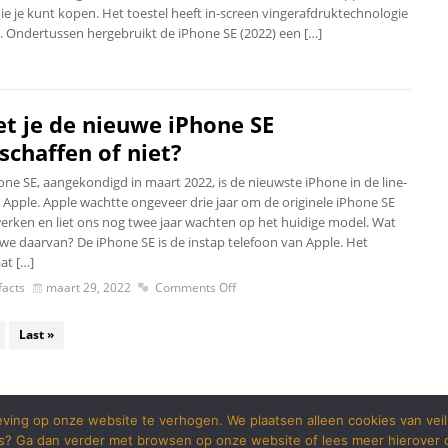
die je kunt kopen. Het toestel heeft in-screen vingerafdruktechnologie
. Ondertussen hergebruikt de iPhone SE (2022) een […]
t je de nieuwe iPhone SE
schaffen of niet?
one SE, aangekondigd in maart 2022, is de nieuwste iPhone in de line-
 Apple. Apple wachtte ongeveer drie jaar om de originele iPhone SE
 werken en liet ons nog twee jaar wachten op het huidige model. Wat
we daarvan? De iPhone SE is de instap telefoon van Apple. Het
at […]
acts
maart 29, 2022
Comments Off
Last »
ving op onze website te verhogen. We plaatsen alleen cookies van vei
s? Ga dan verder met browsen op onze website of lees meer hierover o