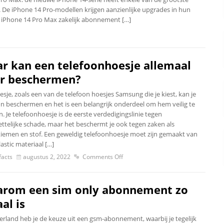
 De iPhone 14 Pro-modellen krijgen aanzienlijke upgrades in hun
 iPhone 14 Pro Max zakelijk abonnement […]
r kan een telefoonhoesje allemaal
r beschermen?
sje, zoals een van de telefoon hoesjes Samsung die je kiest, kan je
on beschermen en het is een belangrijk onderdeel om hem veilig te
 Je telefoonhoesje is de eerste verdedigingslinie tegen
ttelijke schade, maar het beschermt je ook tegen zaken als
kiemen en stof. Een geweldig telefoonhoesje moet zijn gemaakt van
astic materiaal […]
acts
augustus 2, 2022
Comments Off
rom een sim only abonnement zo
al is
erland heb je de keuze uit een gsm-abonnement, waarbij je tegelijk