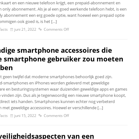
mkaart en een nieuwe telefoon krijgt, een prepaid-abonnement en
m only abonnement. Als je al een goed werkende telefoon hebt, is een
ly abonnement een erg goede optie, want hoewel een prepaid optie
ommigen ook goed is, is het […]
acts
juni 21, 2022
Comments Off
dige smartphone accessoires die
e smartphone gebruiker zou moeten
ben
jdt geen twijfel dat moderne smartphones behoorlijk goed zijn.
d-smartphones en iPhones worden geleverd met geweldige
re en besturingssystemen waar duizenden geweldige apps en games
e vinden zijn. Dus als je tegenwoordig een nieuwe smartphone koopt,
 direct iets handen. Smartphones kunnen echter nog verbeterd
 met geweldige accessoires. Hoewel er verschillende […]
acts
juni 15, 2022
Comments Off
veiligheidsaspecten van een