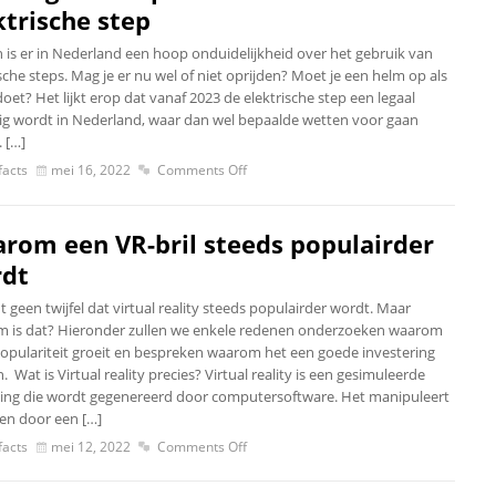
ktrische step
en is er in Nederland een hoop onduidelijkheid over het gebruik van
sche steps. Mag je er nu wel of niet oprijden? Moet je een helm op als
doet? Het lijkt erop dat vanaf 2023 de elektrische step een legaal
ig wordt in Nederland, waar dan wel bepaalde wetten voor gaan
 […]
acts
mei 16, 2022
Comments Off
rom een VR-bril steeds populairder
dt
dt geen twijfel dat virtual reality steeds populairder wordt. Maar
 is dat? Hieronder zullen we enkele redenen onderzoeken waarom
populariteit groeit en bespreken waarom het een goede investering
n. Wat is Virtual reality precies? Virtual reality is een gesimuleerde
ng die wordt gegenereerd door computersoftware. Het manipuleert
gen door een […]
acts
mei 12, 2022
Comments Off