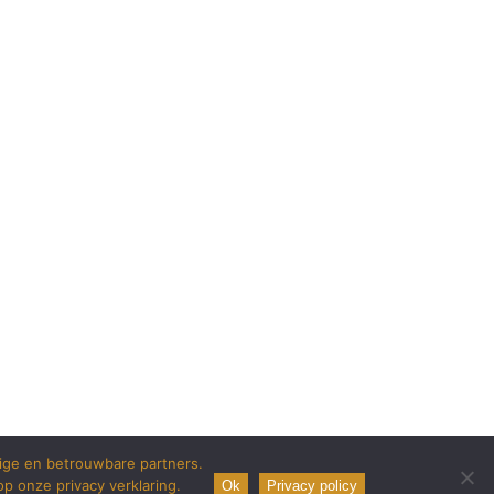
lige en betrouwbare partners.
p onze privacy verklaring.
Ok
Privacy policy