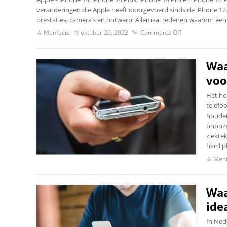
veranderingen die Apple heeft doorgevoerd sinds de iPhone 12.
prestaties, camera’s en ontwerp. Allemaal redenen waarom een
Menfacts
oktober 26, 2022
Comments Off
Waa
voo
Het hoe
telefo
houden.
onopze
ziekte
hard pl
Menf
Waa
idea
In Ned