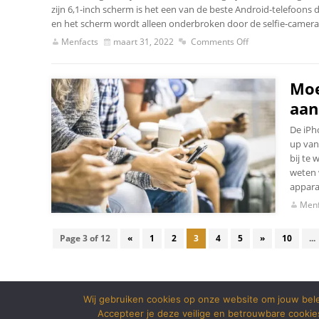
zijn 6,1-inch scherm is het een van de beste Android-telefoons 
en het scherm wordt alleen onderbroken door de selfie-camera
Menfacts
maart 31, 2022
Comments Off
Moe
aan
De iPh
up van
bij te
weten 
appara
Menf
Page 3 of 12
«
1
2
3
4
5
»
10
...
Wij gebruiken cookies op onze website om jouw bele
Accepteer je deze veilige en betrouwbare cookie