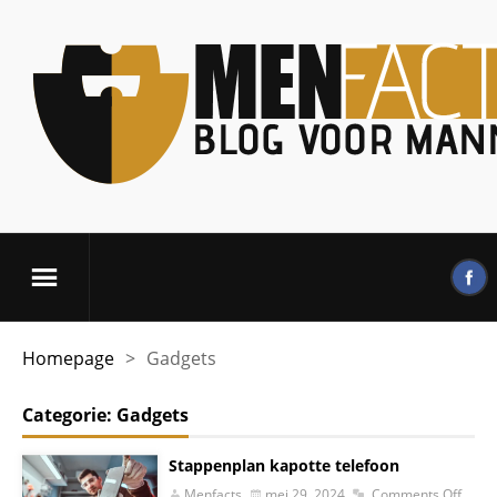
Homepage
>
Gadgets
Categorie:
Gadgets
Stappenplan kapotte telefoon
Menfacts
mei 29, 2024
Comments Off