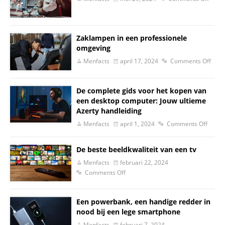
Zaklampen in een professionele
omgeving
Menfacts
april 17, 2024
Comments Off
De complete gids voor het kopen van
een desktop computer: Jouw ultieme
Azerty handleiding
Menfacts
april 1, 2024
Comments Off
De beste beeldkwaliteit van een tv
Menfacts
februari 22, 2024
Comments Off
Een powerbank, een handige redder in
nood bij een lege smartphone
Menfacts
februari 7, 2024