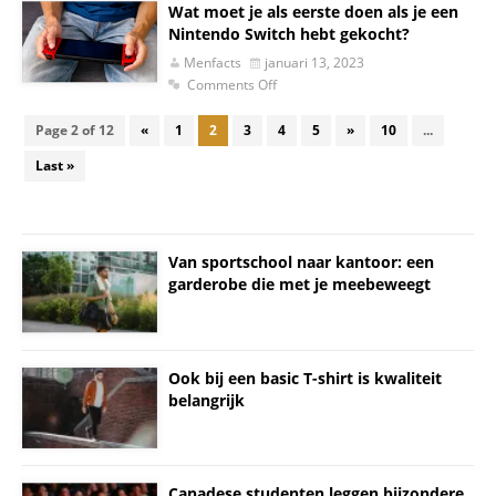
Wat moet je als eerste doen als je een
Nintendo Switch hebt gekocht?
Menfacts
januari 13, 2023
Comments Off
Page 2 of 12
«
1
2
3
4
5
»
10
...
Last »
Van sportschool naar kantoor: een
garderobe die met je meebeweegt
Ook bij een basic T-shirt is kwaliteit
belangrijk
Canadese studenten leggen bijzondere