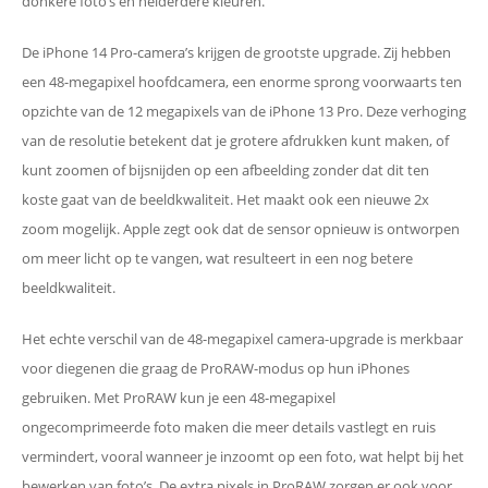
donkere foto’s en helderdere kleuren.
De iPhone 14 Pro-camera’s krijgen de grootste upgrade. Zij hebben
een 48-megapixel hoofdcamera, een enorme sprong voorwaarts ten
opzichte van de 12 megapixels van de iPhone 13 Pro. Deze verhoging
van de resolutie betekent dat je grotere afdrukken kunt maken, of
kunt zoomen of bijsnijden op een afbeelding zonder dat dit ten
koste gaat van de beeldkwaliteit. Het maakt ook een nieuwe 2x
zoom mogelijk. Apple zegt ook dat de sensor opnieuw is ontworpen
om meer licht op te vangen, wat resulteert in een nog betere
beeldkwaliteit.
Het echte verschil van de 48-megapixel camera-upgrade is merkbaar
voor diegenen die graag de ProRAW-modus op hun iPhones
gebruiken. Met ProRAW kun je een 48-megapixel
ongecomprimeerde foto maken die meer details vastlegt en ruis
vermindert, vooral wanneer je inzoomt op een foto, wat helpt bij het
bewerken van foto’s. De extra pixels in ProRAW zorgen er ook voor