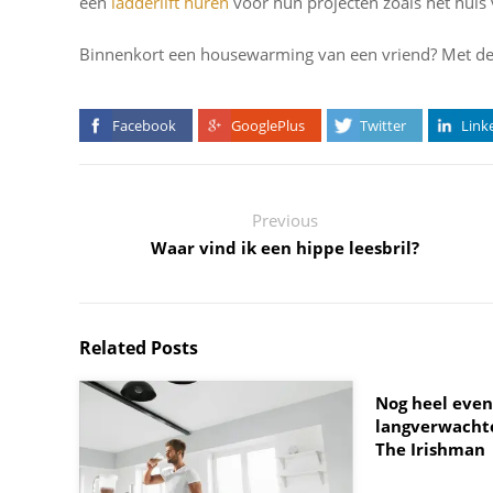
een
ladderlift huren
voor hun projecten zoals het huis 
Binnenkort een housewarming van een vriend? Met deze
Facebook
GooglePlus
Twitter
Link
Previous
Waar vind ik een hippe leesbril?
Related Posts
Nog heel even
langverwachte
The Irishman