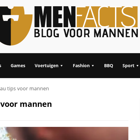
s
Games
Voertuigen
Fashion
BBQ
Sport
au tips voor mannen
 voor mannen