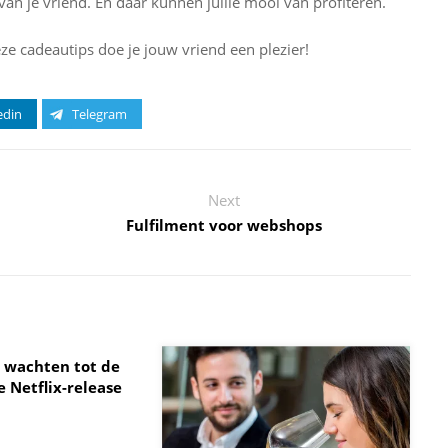
van je vriend. En daar kunnen jullie mooi van profiteren.
 cadeautips doe je jouw vriend een plezier!
edin
Telegram
Next
Fulfilment voor webshops
 wachten tot de
 Netflix-release