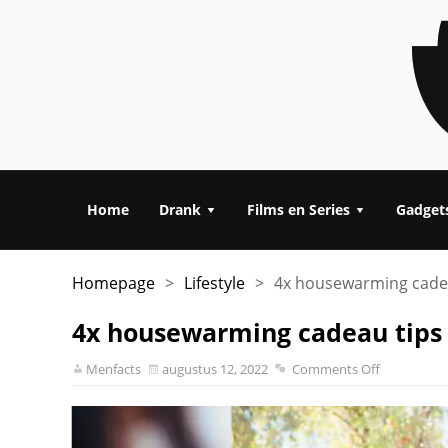
Home
Drank
Films en Series
Gadget
Homepage
>
Lifestyle
>
4x housewarming cade
4x housewarming cadeau tips
Menfacts
augustus 12, 2022
Comments Off