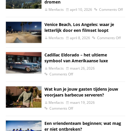
dromen
Menfacts
april 10, 2026
Comments Off
Venice Beach, Los Angeles: waar je
letterlijk door een filmset loopt
Menfacts
april 8, 2026
Comments Off
Cadillac Eldorado – het ultieme
symbool van Amerikaanse luxe
Menfacts
maart 26, 2026
Comments Off
Wat kun je jouw gasten tijdens jouw
voorjaars barbecue serveren?
Menfacts
maart 19, 2026
Comments Off
Een vriendenteam beginnen; wat mag
er niet ontbreken?