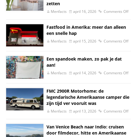
zetten
Menfacts
april 16, 2026
Comments Off
Fastfood in Amerika: meer dan alleen
een snelle hap
Menfacts
april 15, 2026
Comments Off
Een spandoek maken, zo pak je dat
aan!
Menfacts
april 14, 2026
Comments Off
FMC 2900R Motorhome: de
legendarische Amerikaanse camper die
zijn tijd ver vooruit was
Menfacts
april 13, 2026
Comments Off
Van Venice Beach naar Indio: cruisen
door filmdecor, hitte en Amerikaanse