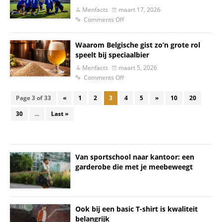
Menfacts
maart 17, 2026
Comments Off
Waarom Belgische gist zo’n grote rol
speelt bij speciaalbier
Menfacts
maart 5, 2026
Comments Off
Page 3 of 33
«
1
2
3
4
5
»
10
20
30
...
Last »
Van sportschool naar kantoor: een
garderobe die met je meebeweegt
Ook bij een basic T-shirt is kwaliteit
belangrijk