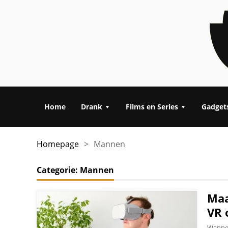
Home
Drank
Films en Series
Gadget
Homepage
>
Mannen
Categorie:
Mannen
Maa
VR 
Wannee