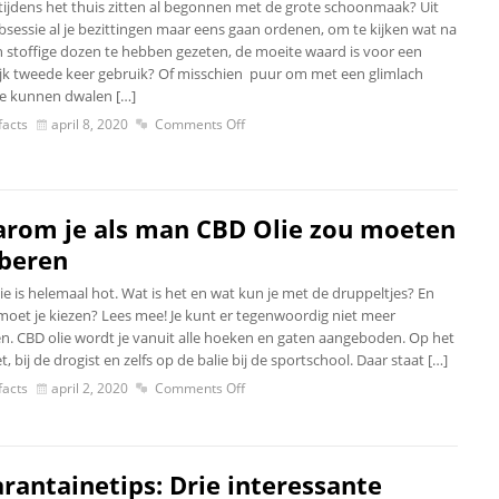
 tijdens het thuis zitten al begonnen met de grote schoonmaak? Uit
bsessie al je bezittingen maar eens gaan ordenen, om te kijken wat na
in stoffige dozen te hebben gezeten, de moeite waard is voor een
jk tweede keer gebruik? Of misschien puur om met een glimlach
te kunnen dwalen […]
acts
april 8, 2020
Comments Off
rom je als man CBD Olie zou moeten
beren
e is helemaal hot. Wat is het en wat kun je met de druppeltjes? En
moet je kiezen? Lees mee! Je kunt er tegenwoordig niet meer
. CBD olie wordt je vanuit alle hoeken en gaten aangeboden. Op het
t, bij de drogist en zelfs op de balie bij de sportschool. Daar staat […]
acts
april 2, 2020
Comments Off
rantainetips: Drie interessante