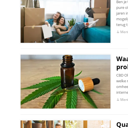
Ben je
pure o
jaren 
mogeli
terug 
Menf
Waa
pro
CBD Oli
welke 
omheen
interne
Menf
Qua