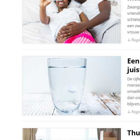
Zwange
vriend
schiet
een zw
vrouw 
Rogi
Een
jui
De cij
mensel
omwille
dan oo
blijven
Rogi
Thu