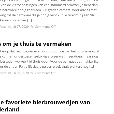
van de VR toepassingen van een standaard browser. Je hebt dan
le hardware nodig zoals een 360 graden camera. Voor advies met
ing tot de hardware die je nodig hebt kun je terecht bij een VR
kelaar voor zowel […]
acts
juli 27, 2020
Comments Off
s om je thuis te vermaken
kt erop dat het nog wel even duurt voor we van het corona virus af
We kunnen ondertussen gelukkig al weer wat meer doen, maar nog
 besteden we veel tijd thuis door. Voor de een gaat dat makkelijker
r de ander. Feit blijft dat je na een week thuis werken, nog […]
acts
juli 26, 2020
Comments Off
e favoriete bierbrouwerijen van
erland