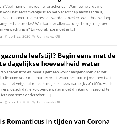
r? Veel mannen worden er onzeker van Wanneer je vrouw of
in voor het eerst zwanger is en het vaderschap aanstaande is,
en veel mannen in de stress en worden onzeker. Want hoe verloopt
angerschap precies? Wat komt er allemaal op je bordje nu jouw
in verwachting is? En vooral: hoe moet je […]
er
april 22, 2020
Comments Off
 gezonde leefstijl? Begin eens met de
ste dagelijkse hoeveelheid water
fers variëren lichtjes, maar algemeen wordt aangenomen dat het
ijk lichaam voor minimum 60% uit water bestaat. Bij mannen is dit –
 van het vetgehalte – zelfs nog iets méér, namelijk zo’n 65%. Het is
k erg logisch dat je voldoende water moet drinken om gezond te
, iets wat soms onderschat […]
er
april 10, 2020
Comments Off
is Romanticus in tijden van Corona