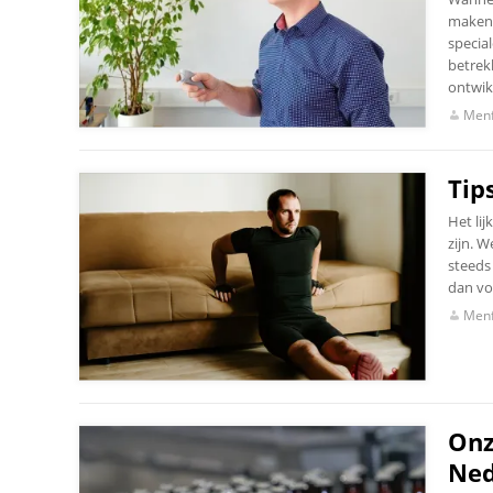
maken 
specia
betrekk
ontwik
Menf
Tip
Het lij
zijn. 
steeds
dan voo
Menf
Onz
Ned