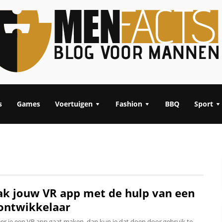
s
Games
Voertuigen
Fashion
BBQ
Sport
k jouw VR app met de hulp van een
ontwikkelaar
r je een VR app gaat maken, dan kun je dat doen door gebruik te