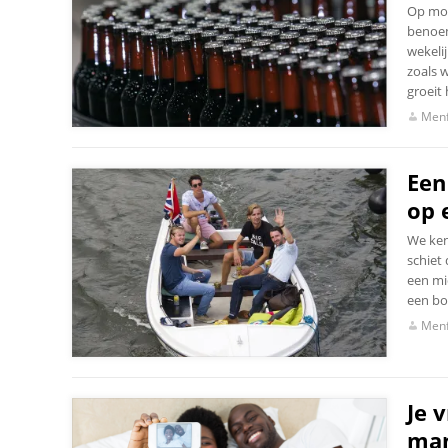
Op mom
benoem
wekeli
zoals 
groeit 
Menf
Een
op e
We ken
schiet 
een mi
een bo
Menf
Je 
man