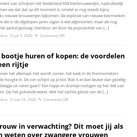
ent van schrijven telt Nederland 658 bierbrouwerijen, nadrukkelijk
en we dat dat op dit moment is, omdat er nog steeds bijna
jks nieuwe brouwerijen bijkomen. De explosie van nieuwe biermerken
we die in de afgelopen jaren zagen is wel afgenomen, maar als nog
het aantal gestaag. Hierdoor, en door de populariteit van […]
acts
juli 5, 2020
Comments Off
 bootje huren of kopen: de voordelen
en rijtje
nen het allemaal: Het wordt zomer, het kwik in de thermometers
de hoogte in. De zon schijnt op je bol. Wat is er dan leuker dan gezellig
ddagje uit varen gaan? Een hapje en drankje nuttigen op het dek van
ot. Op het golvende water. Met het zachte geluid van de […]
acts
mei 16, 2020
Comments Off
vrouw in verwachting? Dit moet jij als
 weten over zwangere vrouwen