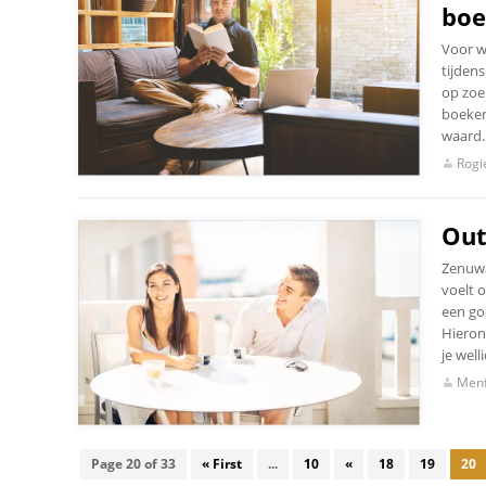
boe
Voor wi
tijdens
op zoe
boeken
waard. 
Rogi
Out
Zenuwa
voelt o
een go
Hierond
je well
Menf
Page 20 of 33
« First
...
10
«
18
19
20