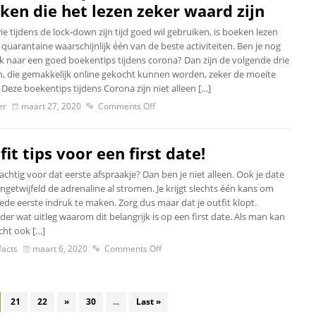
ken die het lezen zeker waard zijn
e tijdens de lock-down zijn tijd goed wil gebruiken, is boeken lezen
 quarantaine waarschijnlijk één van de beste activiteiten. Ben je nog
k naar een goed boekentips tijdens corona? Dan zijn de volgende drie
, die gemakkelijk online gekocht kunnen worden, zeker de moeite
Deze boekentips tijdens Corona zijn niet alleen […]
er
maart 27, 2020
Comments Off
fit tips voor een first date!
chtig voor dat eerste afspraakje? Dan ben je niet alleen. Ook je date
ngetwijfeld de adrenaline al stromen. Je krijgt slechts één kans om
ede eerste indruk te maken. Zorg dus maar dat je outfit klopt.
er wat uitleg waarom dit belangrijk is op een first date. Als man kan
icht ook […]
acts
maart 6, 2020
Comments Off
21
22
»
30
...
Last »