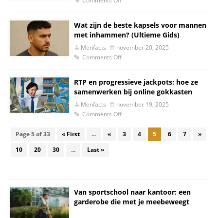
Comments Off
Wat zijn de beste kapsels voor mannen
met inhammen? (Ultieme Gids)
Menfacts
november 20, 2025
Comments Off
RTP en progressieve jackpots: hoe ze
samenwerken bij online gokkasten
Menfacts
november 19, 2025
Comments Off
Page 5 of 33
« First
...
«
3
4
5
6
7
»
10
20
30
...
Last »
Van sportschool naar kantoor: een
garderobe die met je meebeweegt