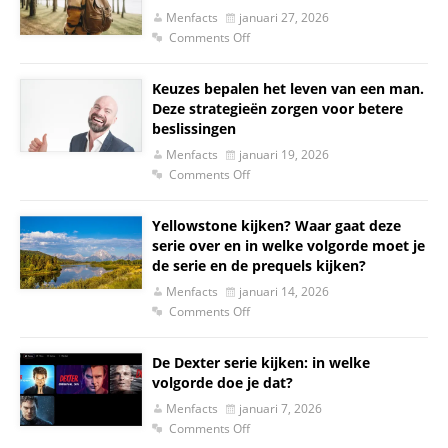
Menfacts
januari 27, 2026
Comments Off
Keuzes bepalen het leven van een man.
Deze strategieën zorgen voor betere
beslissingen
Menfacts
januari 19, 2026
Comments Off
Yellowstone kijken? Waar gaat deze
serie over en in welke volgorde moet je
de serie en de prequels kijken?
Menfacts
januari 14, 2026
Comments Off
De Dexter serie kijken: in welke
volgorde doe je dat?
Menfacts
januari 7, 2026
Comments Off