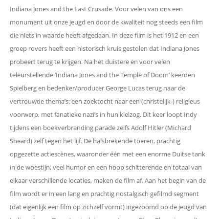
Indiana Jones and the Last Crusade. Voor velen van ons een
monument uit onze jeugd en door de kwaliteit nog steeds een film
die niets in waarde heeft afgedaan. In deze film is het 1912 en een
groep rovers heeft een historisch kruis gestolen dat Indiana Jones
probeert terug te krijgen. Na het duistere en voor velen
teleurstellende ‘Indiana Jones and the Temple of Doom’ keerden
Spielberg en bedenker/producer George Lucas terug naar de
vertrouwde thema’s: een zoektocht naar een (christelijk-) religieus
voorwerp, met fanatieke nazi’s in hun kielzog. Dit keer loopt Indy
tijdens een boekverbranding parade zelfs Adolf Hitler (Michard
Sheard) zelf tegen het lijf. De halsbrekende toeren, prachtig
opgezette actiescènes, waaronder één met een enorme Duitse tank
in de woestijn, veel humor en een hoop schitterende en totaal van
elkaar verschillende locaties, maken de film af. Aan het begin van de
film wordt er in een lang en prachtig nostalgisch gefilmd segment
(dat eigenlijk een film op zichzelf vormt) ingezoomd op de jeugd van