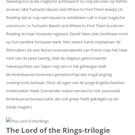
Gelukkig kun je die magische achtbaanrit nu nog een keer op Netflix
ervaren. Met Fantastic Beasts and Where to Find Them bewijst J.K.
Rowling dat er nog veel nieuws te ontdekken valt in haar magische
universum. In Fantastic Beasts and Where to Find Them borduren
Rowling en haar trouwste regisseur David Yates zeer dankbaar voort
op hun eerdere fantaseer werk. Met zekere hand verplaatsen de
filmmakers de zeer Britse tovenaarswereld van Potter naar het New
York van de jaren twintig. Met de religieus gemotiveerde
heksenjachten van Salem nog vers in het geheugen leidt
de Amerikaanse tovenaars gemeenschap een nogal angstig
ondergronds bestaan. Door de ogen van de jonge Engelse beesten
onderzoeker Newt Scamander maken we kennis met paranoïde
Amerikaanse bureaucratie, die ook greep heeft gekregen op de
lokale magiërs.
The Lord of the Rings-trilogie