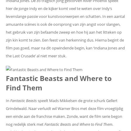
Indiana Jones. De zo tragisch jong gestorven River Phoenix speelt
hier de jonge Indy en de kijker komt veel te weten over Indy’s
levenslange passie voor kunstvoorwerpen en schatten. In een aantal
amusante scènes is ook de oorsprong van zijn angst voor slangen,
het gebruik van zijn befaamde zweep en hoe hij aan het litteken op
zijn kin komt te zien. Een feest van herkenning dus. Hierna begint de
film pas goed, maar na dit opwindende begin, kan ‘Indiana Jones and
the Last Crusade’ al niet meer stuk.
Fantastic Beasts and Where to
Find Them
In
Fantastic Beasts
speelt Mads Mikkelsen de grote schurk Gellert
Grindelwald. Naar verluidt wil Warner Bros met deze film vroegtijdig
een einde aan de franchise maken. Zonde, want de film serie begon
nog redelijk sterk met
Fantastic Beasts and Where to Find Them
.