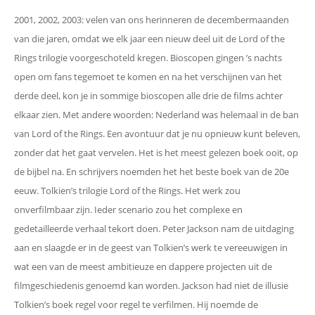
2001, 2002, 2003: velen van ons herinneren de decembermaanden
van die jaren, omdat we elk jaar een nieuw deel uit de Lord of the
Rings trilogie voorgeschoteld kregen. Bioscopen gingen ’s nachts
open om fans tegemoet te komen en na het verschijnen van het
derde deel, kon je in sommige bioscopen alle drie de films achter
elkaar zien. Met andere woorden: Nederland was helemaal in de ban
van Lord of the Rings. Een avontuur dat je nu opnieuw kunt beleven,
zonder dat het gaat vervelen. Het is het meest gelezen boek ooit, op
de bijbel na. En schrijvers noemden het het beste boek van de 20e
eeuw. Tolkien’s trilogie Lord of the Rings. Het werk zou
onverfilmbaar zijn. Ieder scenario zou het complexe en
gedetailleerde verhaal tekort doen. Peter Jackson nam de uitdaging
aan en slaagde er in de geest van Tolkien’s werk te vereeuwigen in
wat een van de meest ambitieuze en dappere projecten uit de
filmgeschiedenis genoemd kan worden. Jackson had niet de illusie
Tolkien’s boek regel voor regel te verfilmen. Hij noemde de