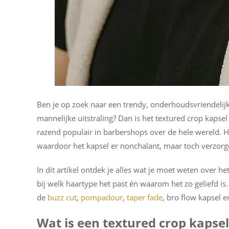
Ben je op zoek naar een trendy, onderhoudsvriendelijk
mannelijke uitstraling? Dan is het textured crop kapsel 
razend populair in barbershops over de hele wereld. H
waardoor het kapsel er nonchalant, maar toch verzorgd
In dit artikel ontdek je alles wat je moet weten over het
bij welk haartype het past én waarom het zo geliefd is
de
buzz cut
,
pompadour
,
taper fade
, bro flow kapsel e
Wat is een textured crop kapsel