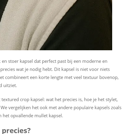
 en stoer kapsel dat perfect past bij een moderne en
precies wat je nodig hebt. Dit kapsel is niet voor niets
et combineert een korte lengte met veel textuur bovenop,
 uitziet.
 textured crop kapsel: wat het precies is, hoe je het stylet,
. We vergelijken het ook met andere populaire kapsels zoals
n het opvallende mullet kapsel.
 precies?