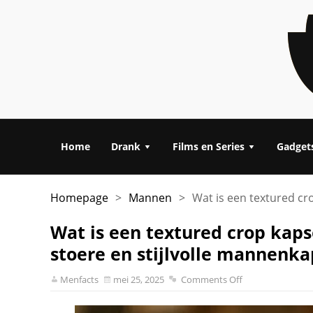
Home
Drank
Films en Series
Gadget
Homepage
>
Mannen
>
Wat is een textured cr
Wat is een textured crop kaps
stoere en stijlvolle mannenka
Menfacts
mei 25, 2025
Comments Off