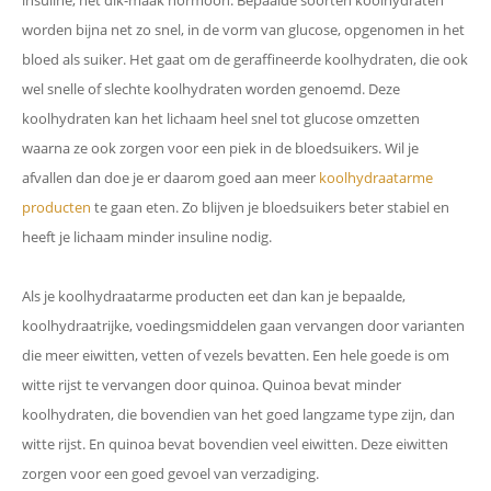
insuline, het dik-maak hormoon. Bepaalde soorten koolhydraten
worden bijna net zo snel, in de vorm van glucose, opgenomen in het
bloed als suiker. Het gaat om de geraffineerde koolhydraten, die ook
wel snelle of slechte koolhydraten worden genoemd. Deze
koolhydraten kan het lichaam heel snel tot glucose omzetten
waarna ze ook zorgen voor een piek in de bloedsuikers. Wil je
afvallen dan doe je er daarom goed aan meer
koolhydraatarme
producten
te gaan eten. Zo blijven je bloedsuikers beter stabiel en
heeft je lichaam minder insuline nodig.
Als je koolhydraatarme producten eet dan kan je bepaalde,
koolhydraatrijke, voedingsmiddelen gaan vervangen door varianten
die meer eiwitten, vetten of vezels bevatten. Een hele goede is om
witte rijst te vervangen door quinoa. Quinoa bevat minder
koolhydraten, die bovendien van het goed langzame type zijn, dan
witte rijst. En quinoa bevat bovendien veel eiwitten. Deze eiwitten
zorgen voor een goed gevoel van verzadiging.