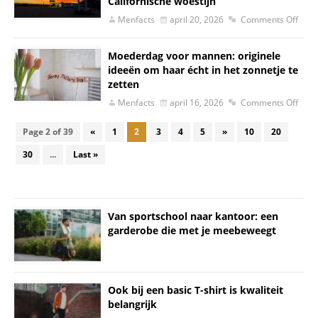
Californische woestijn
Menfacts
april 20, 2026
Comments Off
Moederdag voor mannen: originele
ideeën om haar écht in het zonnetje te
zetten
Menfacts
april 16, 2026
Comments Off
Page 2 of 39
«
1
2
3
4
5
»
10
20
30
...
Last »
Van sportschool naar kantoor: een
garderobe die met je meebeweegt
Ook bij een basic T-shirt is kwaliteit
belangrijk