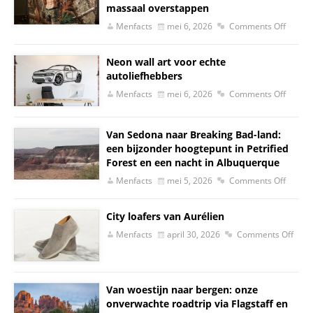
massaal overstappen
Menfacts
mei 6, 2026
Comments Off
Neon wall art voor echte
autoliefhebbers
Menfacts
mei 6, 2026
Comments Off
Van Sedona naar Breaking Bad-land:
een bijzonder hoogtepunt in Petrified
Forest en een nacht in Albuquerque
Menfacts
mei 5, 2026
Comments Off
City loafers van Aurélien
Menfacts
april 30, 2026
Comments Off
Van woestijn naar bergen: onze
onverwachte roadtrip via Flagstaff en