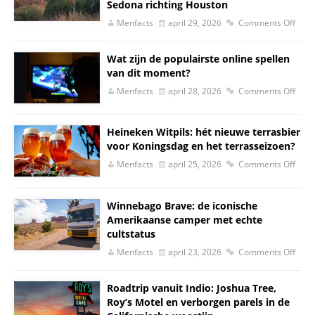
Sedona richting Houston
Menfacts
april 29, 2026
Comments Off
Wat zijn de populairste online spellen
van dit moment?
Menfacts
april 28, 2026
Comments Off
Heineken Witpils: hét nieuwe terrasbier
voor Koningsdag en het terrasseizoen?
Menfacts
april 25, 2026
Comments Off
Winnebago Brave: de iconische
Amerikaanse camper met echte
cultstatus
Menfacts
april 23, 2026
Comments Off
Roadtrip vanuit Indio: Joshua Tree,
Roy’s Motel en verborgen parels in de