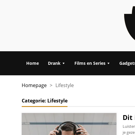
Home
Drank
Films en Series
Gadget
Homepage
>
Lifestyle
Categorie:
Lifestyle
Dit
Luister
je geze