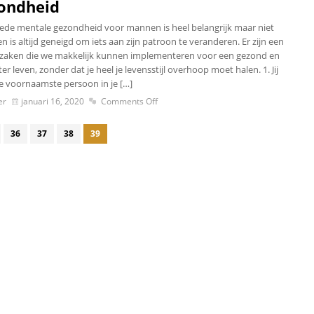
ondheid
ede mentale gezondheid voor mannen is heel belangrijk maar niet
n is altijd geneigd om iets aan zijn patroon te veranderen. Er zijn een
 zaken die we makkelijk kunnen implementeren voor een gezond en
r leven, zonder dat je heel je levensstijl overhoop moet halen. 1. Jij
e voornaamste persoon in je […]
er
januari 16, 2020
Comments Off
36
37
38
39