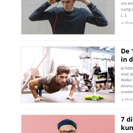
om emot
rustig 
[…]
Menf
De 
in 
Je heb
stad. J
Welke 
Aminoz
voeding
Menf
7 d
kun