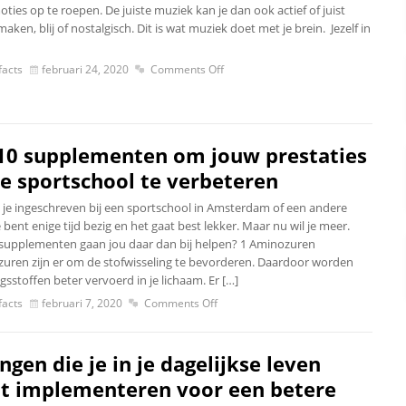
ies op te roepen. De juiste muziek kan je dan ook actief of juist
maken, blij of nostalgisch. Dit is wat muziek doet met je brein. Jezelf in
acts
februari 24, 2020
Comments Off
10 supplementen om jouw prestaties
de sportschool te verbeteren
t je ingeschreven bij een sportschool in Amsterdam of een andere
e bent enige tijd bezig en het gaat best lekker. Maar nu wil je meer.
supplementen gaan jou daar dan bij helpen? 1 Aminozuren
uren zijn er om de stofwisseling te bevorderen. Daardoor worden
sstoffen beter vervoerd in je lichaam. Er […]
acts
februari 7, 2020
Comments Off
ingen die je in je dagelijkse leven
t implementeren voor een betere