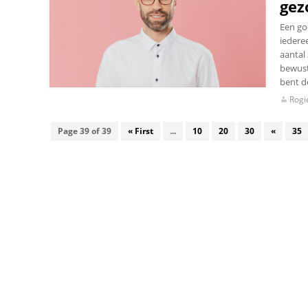
gez
Een go
iederee
aantal
bewuste
bent d
Rogi
Page 39 of 39
« First
...
10
20
30
«
35