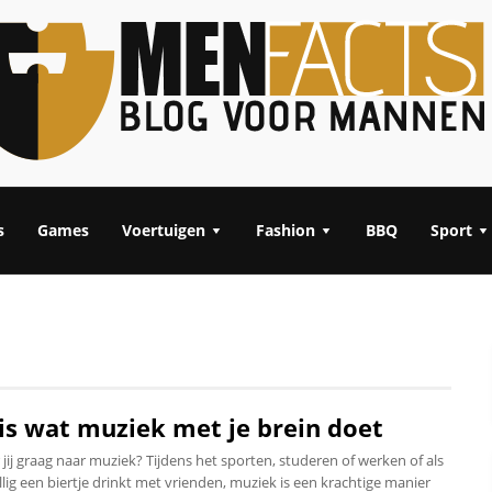
s
Games
Voertuigen
Fashion
BBQ
Sport
 is wat muziek met je brein doet
 jij graag naar muziek? Tijdens het sporten, studeren of werken of als
llig een biertje drinkt met vrienden, muziek is een krachtige manier