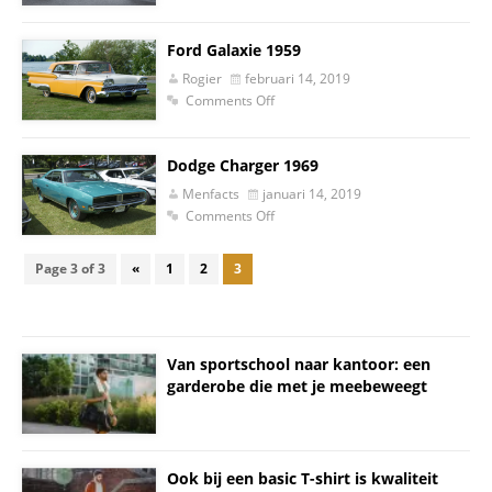
Ford Galaxie 1959
Rogier
februari 14, 2019
Comments Off
Dodge Charger 1969
Menfacts
januari 14, 2019
Comments Off
Page 3 of 3
«
1
2
3
Van sportschool naar kantoor: een
garderobe die met je meebeweegt
Ook bij een basic T-shirt is kwaliteit