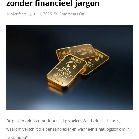
zonder financieel jargon
Menfacts
juli 1, 2026
Comments Off
De goudmarkt kan ondoorzichtig voelen. Wat is de echte prijs,
waarom verschilt die per aanbieder en wanneer is het logisch om in
te stappen?