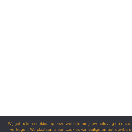
Wij gebruiken cookies op onze website om jouw beleving op onze 
verhogen. We plaatsen alleen cookies van veilige en betrouwbare