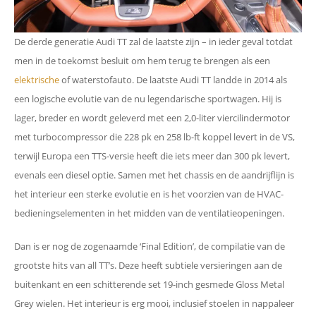
De derde generatie Audi TT zal de laatste zijn – in ieder geval totdat
men in de toekomst besluit om hem terug te brengen als een
elektrische
of waterstofauto. De laatste Audi TT landde in 2014 als
een logische evolutie van de nu legendarische sportwagen. Hij is
lager, breder en wordt geleverd met een 2,0-liter viercilindermotor
met turbocompressor die 228 pk en 258 lb-ft koppel levert in de VS,
terwijl Europa een TTS-versie heeft die iets meer dan 300 pk levert,
evenals een diesel optie. Samen met het chassis en de aandrijflijn is
het interieur een sterke evolutie en is het voorzien van de HVAC-
bedieningselementen in het midden van de ventilatieopeningen.
Dan is er nog de zogenaamde ‘Final Edition’, de compilatie van de
grootste hits van all TT’s. Deze heeft subtiele versieringen aan de
buitenkant en een schitterende set 19-inch gesmede Gloss Metal
Grey wielen. Het interieur is erg mooi, inclusief stoelen in nappaleer