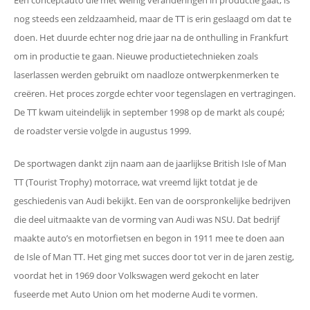
Een conceptauto die met weinig veranderingen in productie gaat, is
nog steeds een zeldzaamheid, maar de TT is erin geslaagd om dat te
doen. Het duurde echter nog drie jaar na de onthulling in Frankfurt
om in productie te gaan. Nieuwe productietechnieken zoals
laserlassen werden gebruikt om naadloze ontwerpkenmerken te
creëren. Het proces zorgde echter voor tegenslagen en vertragingen.
De TT kwam uiteindelijk in september 1998 op de markt als coupé;
de roadster versie volgde in augustus 1999.
De sportwagen dankt zijn naam aan de jaarlijkse British Isle of Man
TT (Tourist Trophy) motorrace, wat vreemd lijkt totdat je de
geschiedenis van Audi bekijkt. Een van de oorspronkelijke bedrijven
die deel uitmaakte van de vorming van Audi was NSU. Dat bedrijf
maakte auto’s en motorfietsen en begon in 1911 mee te doen aan
de Isle of Man TT. Het ging met succes door tot ver in de jaren zestig,
voordat het in 1969 door Volkswagen werd gekocht en later
fuseerde met Auto Union om het moderne Audi te vormen.