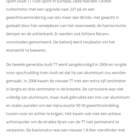
Sport (Audi TT Club Sport in Europa). Deze had een 1,8-liter
turbomotor met een upgrade naar 237 pk en een
gewichtsvermindering van iets meer dan 80 kilo. Het gewicht is
gedaald door het verwijderen van het reservewiel, de harmonische
demper en de achterbank. Er werden ook lichtere Recaro-
voorstoelen gemonteerd. De batterij werd verplaatst om het
evenwicht te bewaren.
De tweede generatie Audi TT werd aangekondigd in 2004 en zorgde
voor opschudding toen Audi zei dat hij van aluminium zou worden
gemaakt. In 2006 kwam de nieuwe TT met een extra vijf centimeter
in lengte en drie centimeter in de breedte. De carrosserie was niet
volledig van aluminium, maar Audi gebruikte een mix van aluminium
en stalen panelen om een ​​bijna exacte 50-50 gewichtsverdeling
tussen voor en achter te krijgen. Het kwam ook met een actieve
achterspoiler om de strakke lijnen van de TT niet permanent te
verpesten. De basismotor was een nieuwe 1.8-liter viercilinder met