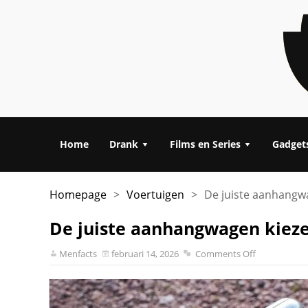
Home
Drank
Films en Series
Gadget
Homepage
>
Voertuigen
>
De juiste aanhangw
De juiste aanhangwagen kieze
Menfacts
februari 14, 2026
Comments Off