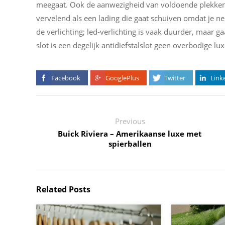
meegaat. Ook de aanwezigheid van voldoende plekken om 
vervelend als een lading die gaat schuiven omdat je n
de verlichting; led-verlichting is vaak duurder, maar ga
slot is een degelijk antidiefstalslot geen overbodige lu
Facebook
GooglePlus
Twitter
Link
Previous
Buick Riviera – Amerikaanse luxe met
spierballen
Related Posts