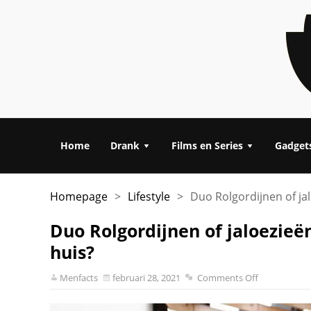
Home
Drank
Films en Series
Gadget
Homepage
>
Lifestyle
>
Duo Rolgordijnen of jal
Duo Rolgordijnen of jaloezieën
huis?
Menfacts
februari 28, 2021
Comments Off