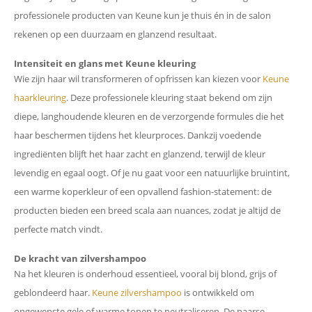
professionele producten van Keune kun je thuis én in de salon
rekenen op een duurzaam en glanzend resultaat.
Intensiteit en glans met Keune kleuring
Wie zijn haar wil transformeren of opfrissen kan kiezen voor
Keune
haarkleuring
. Deze professionele kleuring staat bekend om zijn
diepe, langhoudende kleuren en de verzorgende formules die het
haar beschermen tijdens het kleurproces. Dankzij voedende
ingrediënten blijft het haar zacht en glanzend, terwijl de kleur
levendig en egaal oogt. Of je nu gaat voor een natuurlijke bruintint,
een warme koperkleur of een opvallend fashion-statement: de
producten bieden een breed scala aan nuances, zodat je altijd de
perfecte match vindt.
De kracht van zilvershampoo
Na het kleuren is onderhoud essentieel, vooral bij blond, grijs of
geblondeerd haar.
Keune zilvershampoo
is ontwikkeld om
ongewenste gele of warme tonen te neutraliseren. De paarse