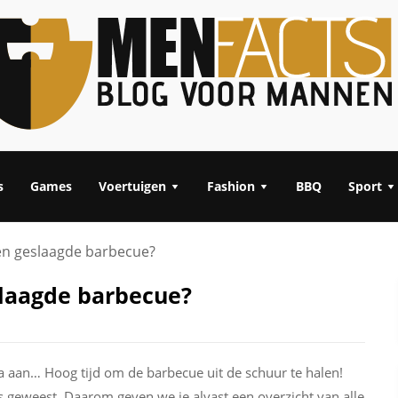
s
Games
Voertuigen
Fashion
BBQ
Sport
en geslaagde barbecue?
slaagde barbecue?
na aan… Hoog tijd om de barbecue uit de schuur te halen!
s geweest. Daarom geven we je alvast een overzicht van alle