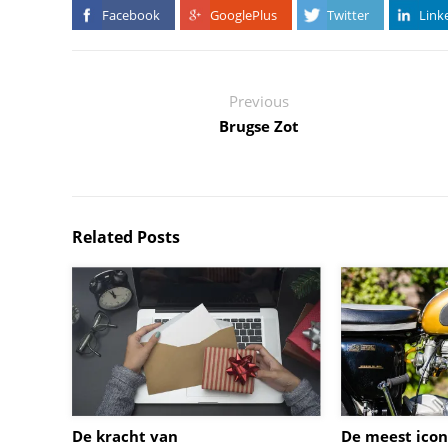
Facebook
GooglePlus
Twitter
Link
Previous
Brugse Zot
Related Posts
De kracht van
De meest icon