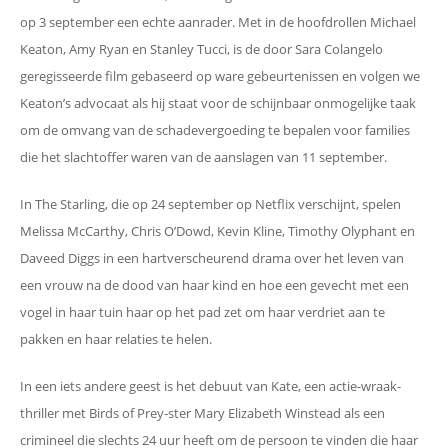
op 3 september een echte aanrader. Met in de hoofdrollen Michael
Keaton, Amy Ryan en Stanley Tucci, is de door Sara Colangelo
geregisseerde film gebaseerd op ware gebeurtenissen en volgen we
Keaton’s advocaat als hij staat voor de schijnbaar onmogelijke taak
om de omvang van de schadevergoeding te bepalen voor families
die het slachtoffer waren van de aanslagen van 11 september.
In The Starling, die op 24 september op Netflix verschijnt, spelen
Melissa McCarthy, Chris O’Dowd, Kevin Kline, Timothy Olyphant en
Daveed Diggs in een hartverscheurend drama over het leven van
een vrouw na de dood van haar kind en hoe een gevecht met een
vogel in haar tuin haar op het pad zet om haar verdriet aan te
pakken en haar relaties te helen.
In een iets andere geest is het debuut van Kate, een actie-wraak-
thriller met Birds of Prey-ster Mary Elizabeth Winstead als een
crimineel die slechts 24 uur heeft om de persoon te vinden die haar