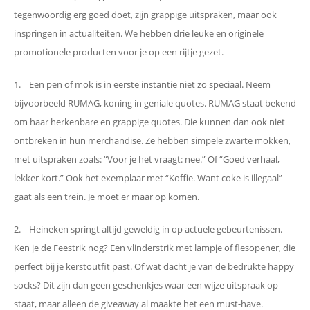
tegenwoordig erg goed doet, zijn grappige uitspraken, maar ook
inspringen in actualiteiten. We hebben drie leuke en originele
promotionele producten voor je op een rijtje gezet.
1. Een pen of mok is in eerste instantie niet zo speciaal. Neem
bijvoorbeeld RUMAG, koning in geniale quotes. RUMAG staat bekend
om haar herkenbare en grappige quotes. Die kunnen dan ook niet
ontbreken in hun merchandise. Ze hebben simpele zwarte mokken,
met uitspraken zoals: “Voor je het vraagt: nee.” Of “Goed verhaal,
lekker kort.” Ook het exemplaar met “Koffie. Want coke is illegaal”
gaat als een trein. Je moet er maar op komen.
2. Heineken springt altijd geweldig in op actuele gebeurtenissen.
Ken je de Feestrik nog? Een vlinderstrik met lampje of flesopener, die
perfect bij je kerstoutfit past. Of wat dacht je van de bedrukte happy
socks? Dit zijn dan geen geschenkjes waar een wijze uitspraak op
staat, maar alleen de giveaway al maakte het een must-have.