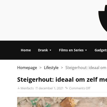
Home
Drank
Films en Series
Gadget
Homepage
>
Lifestyle
>
Steigerhout: ideaal om
Steigerhout: ideaal om zelf m
Menfacts
december 1, 2021
Comments Off