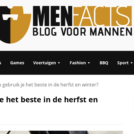
s
Games
Voertuigen
Fashion
BBQ
Sport
ebruik je het beste in de herfst en winter?
 het beste in de herfst en