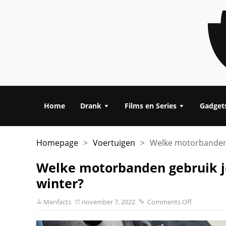
Home
Drank
Films en Series
Gadget
Homepage
>
Voertuigen
>
Welke motorbanden g
Welke motorbanden gebruik je
winter?
Menfacts
november 7, 2022
Comments Off