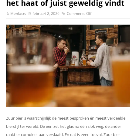
het haat of juist geweldig vindt
Menfacts
februari 2, 2026
Comments Off
Zuur bier is waarschijnlijk de meest besproken én meest verdeelde
bierstijl ter wereld. De één zet het glas na één slok weg, de ander
raakt er compleet aan verslaafd. En dat is geen toeval. Zuur bier