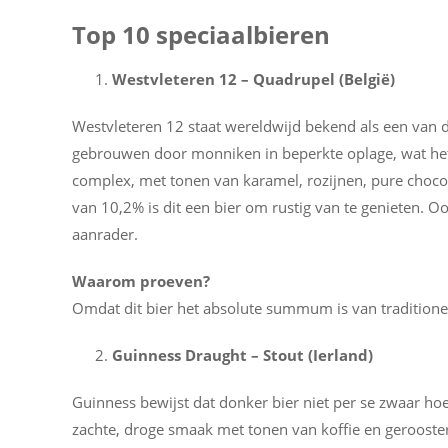
Top 10 speciaalbieren
Westvleteren 12 – Quadrupel (België)
Westvleteren 12 staat wereldwijd bekend als een van d
gebrouwen door monniken in beperkte oplage, wat het 
complex, met tonen van karamel, rozijnen, pure chocol
van 10,2% is dit een bier om rustig van te genieten. Oo
aanrader.
Waarom proeven?
Omdat dit bier het absolute summum is van traditionee
Guinness Draught – Stout (Ierland)
Guinness bewijst dat donker bier niet per se zwaar hoe
zachte, droge smaak met tonen van koffie en geroosterd