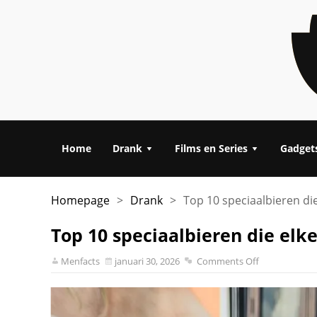
Home
Drank
Films en Series
Gadget
Homepage
>
Drank
>
Top 10 speciaalbieren d
Top 10 speciaalbieren die el
Menfacts
januari 30, 2026
Comments Off