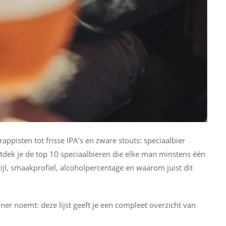
rappisten tot frisse IPA’s en zware stouts: speciaalbier
ontdek je de top 10 speciaalbieren die elke man minstens één
ijl, smaakprofiel, alcoholpercentage en waarom juist dit
nner noemt: deze lijst geeft je een compleet overzicht van