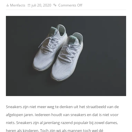
Menfacts
juli 20, 2020
Comments Off
Sneakers zijn niet meer weg te denken uit het straatbeeld van de
afgelopen jaren. Iedereen houdt van sneakers en dat is niet voor
niets. Sneakers zijn al jarenlang razend populair bij zowel dames,
heren als kinderen. Toch zijn wij als mannen toch wel dé