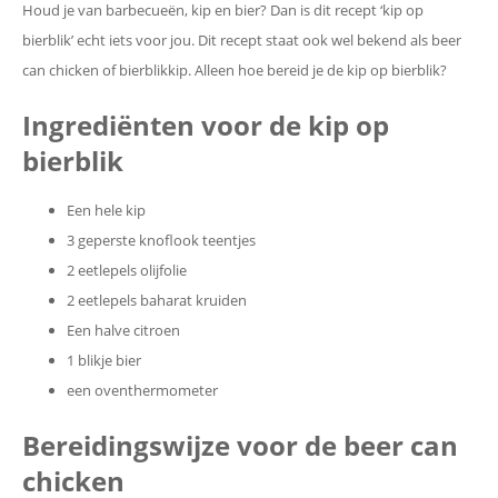
Houd je van barbecueën, kip en bier? Dan is dit recept ‘kip op
bierblik’ echt iets voor jou. Dit recept staat ook wel bekend als beer
can chicken of bierblikkip. Alleen hoe bereid je de kip op bierblik?
Ingrediënten voor de kip op
bierblik
Een hele kip
3 geperste knoflook teentjes
2 eetlepels olijfolie
2 eetlepels baharat kruiden
Een halve citroen
1 blikje bier
een oventhermometer
Bereidingswijze voor de beer can
chicken