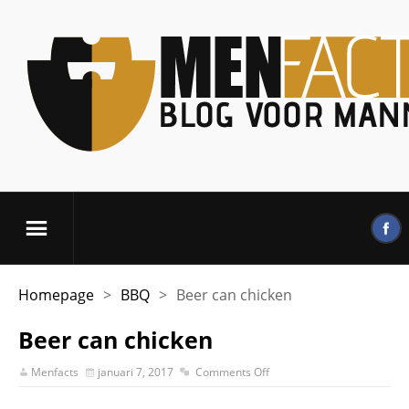
Homepage
>
BBQ
>
Beer can chicken
Beer can chicken
Menfacts
januari 7, 2017
Comments Off