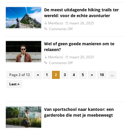
De meest uitdagende hiking trails ter
wereld: voor de echte avonturier
Menfacts
maart 26, 2025
Comments Off
Wel of geen goede manieren om te
relaxen?
Menfacts
maart 20, 2025
Comments Off
Page 2 of 12
«
1
2
3
4
5
»
10
...
Last »
Van sportschool naar kantoor: een
garderobe die met je meebeweegt